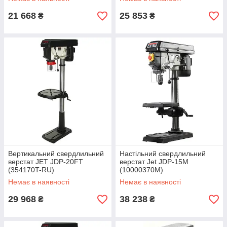
21 668
25 853
₴
₴
Вертикальний свердлильний
Настільний свердлильний
верстат JET JDP-20FT
верстат Jet JDP-15M
(354170T-RU)
(10000370M)
Немає в наявності
Немає в наявності
29 968
38 238
₴
₴