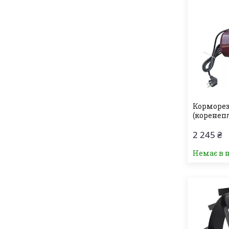
Корморез
(коренеп
2 245 ₴
Немає в 