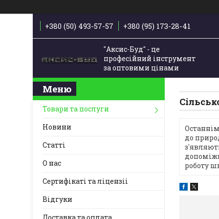
+380 (50) 493-57-57
+380 (95) 173-28-41
"Аксис-Буд" - це
професійний інструмент
за оптовими цінами
Сільськ
Товари та послуги
Новини
Останнім
до приро
Статті
з'являют
допоміжн
О нас
роботу ш
Сертифікаті та ліцензіі
Відгуки
Доставка та оплата