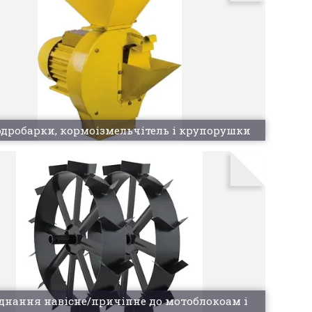
дробарки, кормоізмельчітель і крупорушки
днання навісне/причіпне до мотоблокоам і