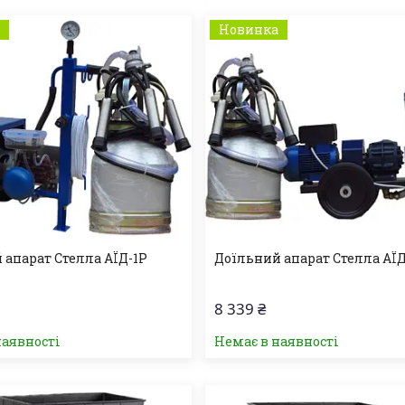
а
Новинка
 апарат Стелла АЇД-1Р
Доїльний апарат Стелла АЇД
8 339 ₴
наявності
Немає в наявності