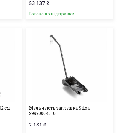
53 137 ₴
Готово до відправки
92 см
Мульчують заглушка Stiga
299900045_0
2 181 ₴