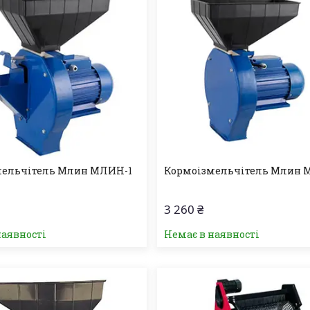
мельчітель Млин МЛИН-1
Кормоізмельчітель Млин 
3 260 ₴
наявності
Немає в наявності