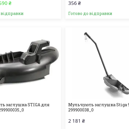
590 ₴
356 ₴
о відправки
Готово до відправки
ь заглушка STIGA для
Мульчують заглушка Stiga 
299900035_0
299900038_0
2 181 ₴