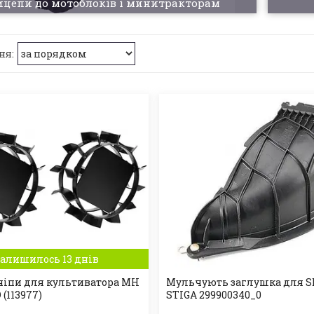
цепи до мотоблоків і минитракторам
алишилось 13 днів
чіпи для культиватора МН
Мульчують заглушка для S
 (113977)
STIGA 299900340_0