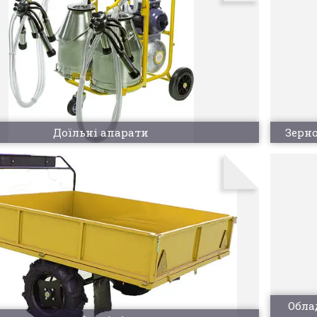
Доїльні апарати
Зерно
Обла