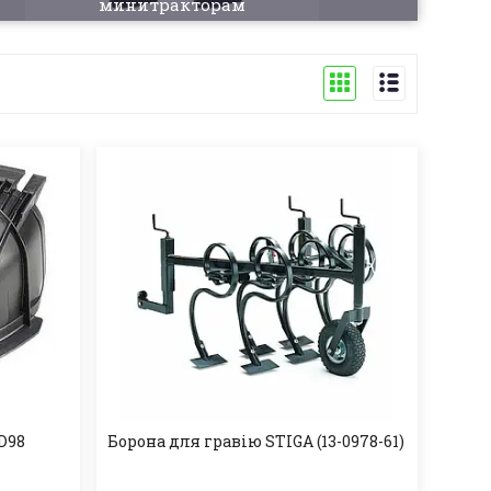
минитракторам
D98
Борона для гравію STIGA (13-0978-61)