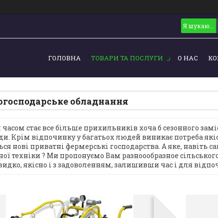
ГОЛОВНА
ТОВАРИ ТА ПОСЛУГИ
О НАС
КО
огосподарське обладнання
 часом стає все більше прихильників хоча б сезонного заміс
ди. Крім відпочинку у багатьох людей виникає потреба якіс
ься нові приватні фермерські господарства. А яке, навіть с
ої техніки ? Ми пропонуємо Вам разноообразное сільськог
видко, якісно і з задоволенням, залишивши час і для відпо