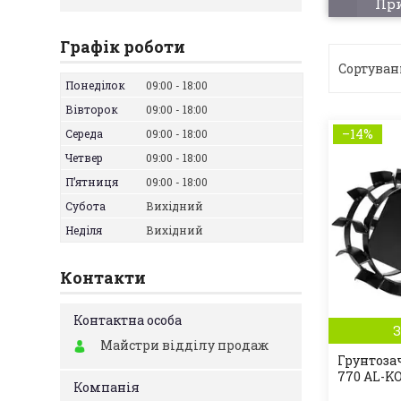
При
Графік роботи
Понеділок
09:00
18:00
Вівторок
09:00
18:00
–14%
Середа
09:00
18:00
Четвер
09:00
18:00
Пʼятниця
09:00
18:00
Субота
Вихідний
Неділя
Вихідний
Контакти
З
Майстри відділу продаж
Грунтоза
770 AL-KO