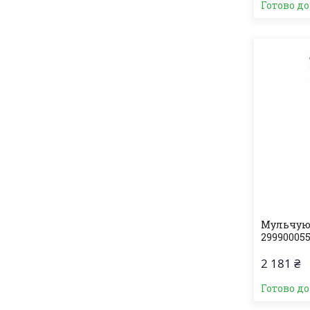
Готово д
Мульчуют
29990005
2 181 ₴
Готово д