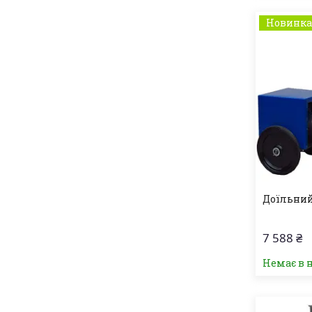
Новинк
Доїльний
7 588 ₴
Немає в 