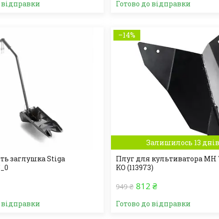
о відправки
Готово до відправки
–14%
Залишилось 13 дні
ь заглушка Stiga
Плуг для культиватора МН 
5_0
KO (113973)
812 ₴
949 ₴
о відправки
Готово до відправки