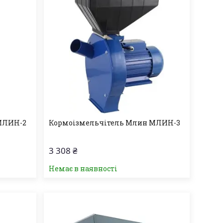
МЛИН-2
Кормоізмельчітель Млин МЛИН-3
3 308 ₴
Немає в наявності