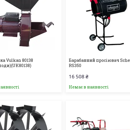
ка Vulkan 80138
Барабанний просіювач Sch
лоди)(UK80138)
RS350
16 508 ₴
наявності
Немає в наявності