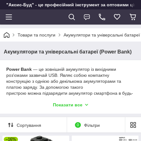
"Аксис-Буд" - це професійний інструмент за оптовими ціна
Товари та послуги
Акумулятори та універсальні батареї
Акумулятори та універсальні батареї (Power Bank)
Power Bank
— це зовнішній акумулятор із вихідними
роз'ємами зазвичай USB. Являє собою компактну
конструкцію з однією або декількома акумуляторами та
платою заряду. За допомогою такого
пристрою можна підзарядити акумулятор смартфона в будь-
який момент, не вдаючись до побутової електроенергії. Їх
Показати все
можна класифікувати за їх
місткості:
до 3000 мА·год — вирізняються компактністю й
невисокою ціною;
Сортування
0
Фільтри
от 4000 до 8000 мАч - малогабаритні моделі
зовнішніх power bank, що забезпечують 1-2
–16%
заряджання (повні) смартфона;