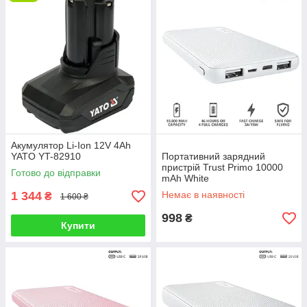
від 9000 до 15000 мА·год — портативність у
поєднанні з розширеним функціоналом і різними
стандартами швидкого заряджання;
от 16000 до 30000 мАч - Відмітна риса пристроїв
цього сегмента великі можливості, підходить для
заряджання навіть ноутбука.
Акумулятор Li-Ion 12V 4Ah
YATO YT-82910
Портативний зарядний
пристрій Trust Primo 10000
Готово до відправки
mAh White
1 344
Немає в наявності
₴
1 600 ₴
998
₴
Купити