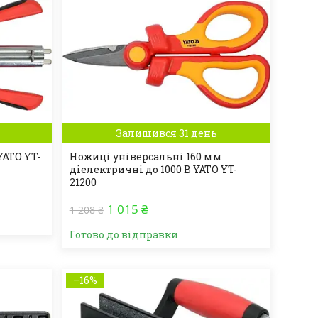
Залишився 31 день
YATO YT-
Ножиці універсальні 160 мм
діелектричні до 1000 В YATO YT-
21200
1 015 ₴
1 208 ₴
Готово до відправки
–16%