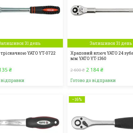
Залишився 31 день
Залишився 31 день
 тріскачкою YATO YT-0722
Храповий ключ YATO 24 зуба 
мм YATO YT-1360
135 ₴
2 184 ₴
2 600 ₴
о відправки
Готово до відправки
–16%