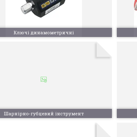
Ключі динамометричні
Шарнірно-губцевий інструмент