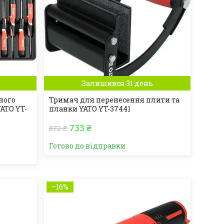
Залишився 31 день
ного
Тримач для перенесення плити та
ATO YT-
планки YATO YT-37441
733 ₴
872 ₴
Готово до відправки
–16%