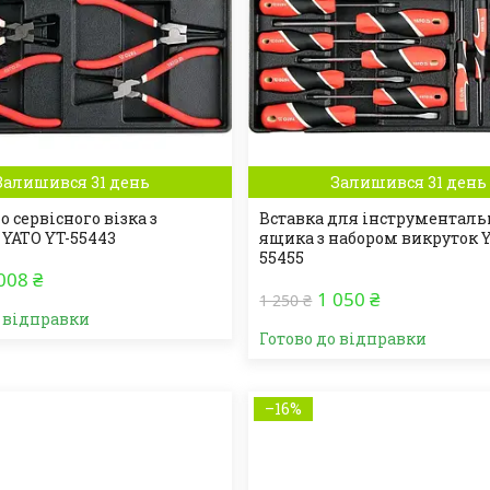
Залишився 31 день
Залишився 31 день
о сервісного візка з
Вставка для інструменталь
YATO YT-55443
ящика з набором викруток Y
55455
008 ₴
1 050 ₴
1 250 ₴
о відправки
Готово до відправки
–16%