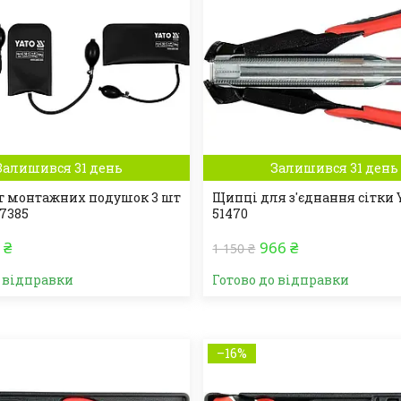
Залишився 31 день
Залишився 31 день
 монтажних подушок 3 шт
Щипці для з'єднання сітки 
67385
51470
 ₴
966 ₴
1 150 ₴
о відправки
Готово до відправки
–16%