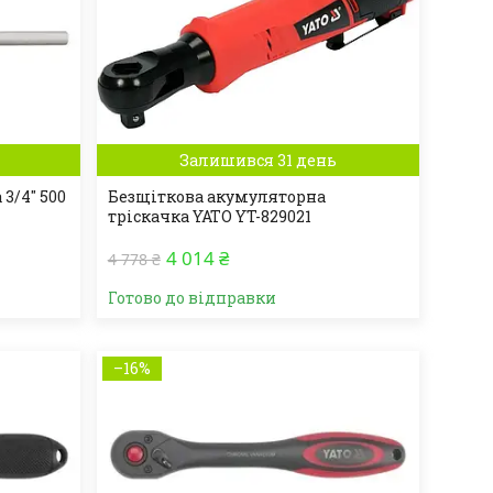
Залишився 31 день
3/4" 500
Безщіткова акумуляторна
тріскачка YATO YT-829021
4 014 ₴
4 778 ₴
Готово до відправки
–16%