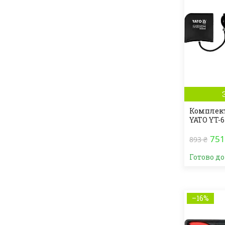
Комплект
YATO YT-
751
893 ₴
Готово д
–16%