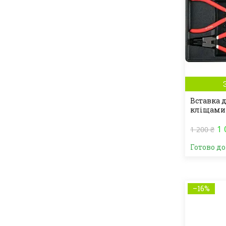
Вставка д
кліщами 
1 
1 200 ₴
Готово д
–16%