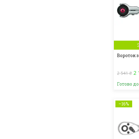
Вороток з
2 
2 541 ₴
Готово д
–16%