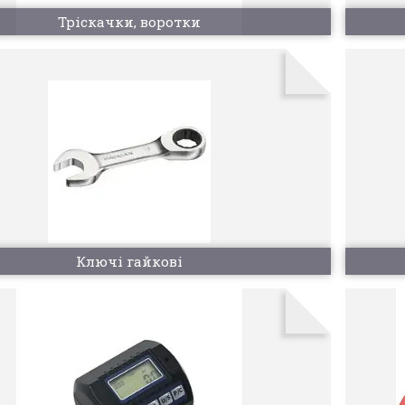
Тріскачки, воротки
Ключі гайкові