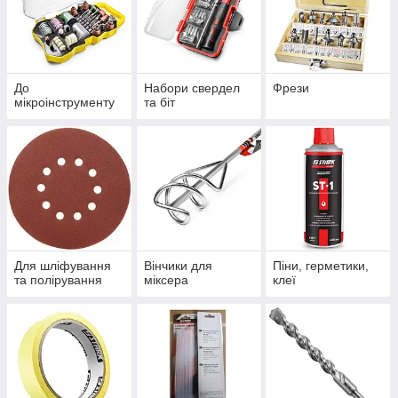
До
Набори свердел
Фрези
мікроінструменту
та біт
Для шліфування
Вінчики для
Піни, герметики,
та полірування
міксера
клеї