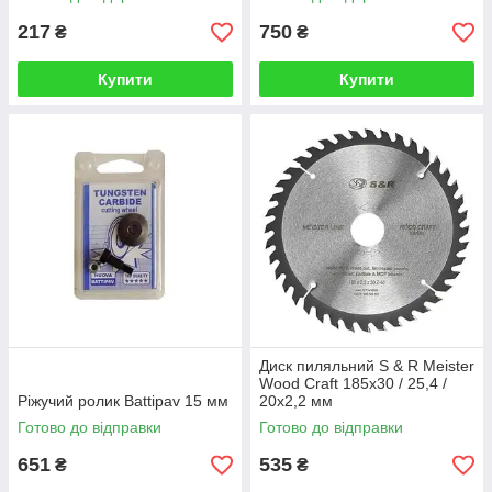
217
750
₴
₴
Купити
Купити
Диск пиляльний S & R Meister
Wood Craft 185x30 / 25,4 /
Ріжучий ролик Battipav 15 мм
20x2,2 мм
Готово до відправки
Готово до відправки
651
535
₴
₴