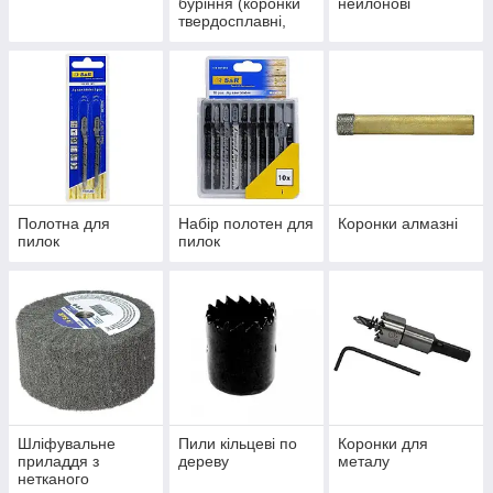
буріння (коронки
нейлонові
твердосплавні,
шнекові бури)
Полотна для
Набір полотен для
Коронки алмазні
пилок
пилок
Шліфувальне
Пили кільцеві по
Коронки для
приладдя з
дереву
металу
нетканого