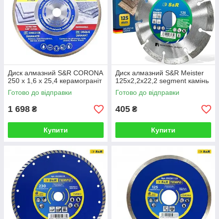
Диск алмазний S&R CORONA
Диск алмазний S&R Meister
250 x 1,6 х 25,4 керамограніт
125x2,2x22,2 segment камінь
Готово до відправки
Готово до відправки
1 698
405
₴
₴
Купити
Купити