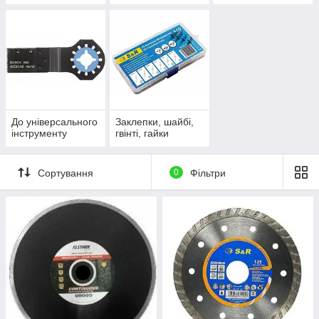
матеріалу
До універсального
Заклепки, шайбі,
інструменту
гвінті, гайки
Сортування
0
Фільтри