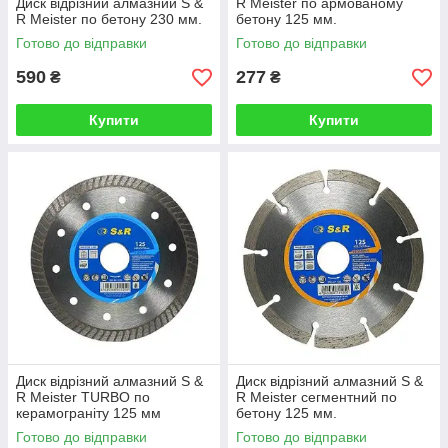
Диск відрізний алмазний S &
R Meister по армованому
R Meister по бетону 230 мм.
бетону 125 мм.
Готово до відправки
Готово до відправки
590
277
₴
₴
Купити
Купити
Диск відрізний алмазний S &
Диск відрізний алмазний S &
R Meister TURBO по
R Meister сегментний по
керамограніту 125 мм
бетону 125 мм.
Готово до відправки
Готово до відправки