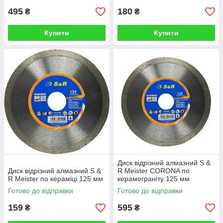
495
180
₴
₴
Купити
Купити
Диск відрізний алмазний S &
Диск відрізний алмазний S &
R Meister CORONA по
R Meister по кераміці 125 мм
керамограніту 125 мм
Готово до відправки
Готово до відправки
159
595
₴
₴