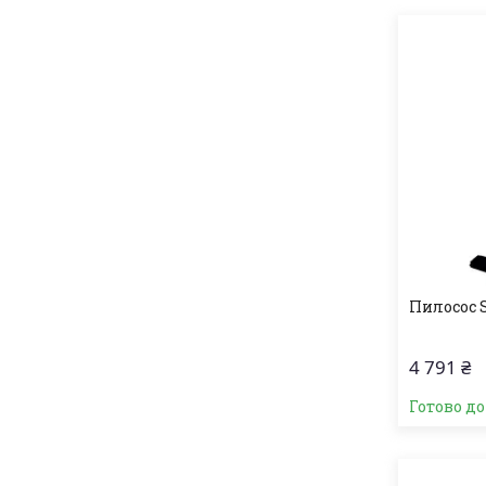
Пилосос 
4 791 ₴
Готово д