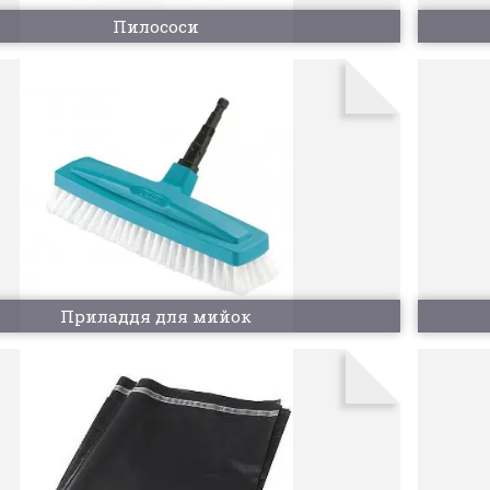
Пилососи
Приладдя для мийок