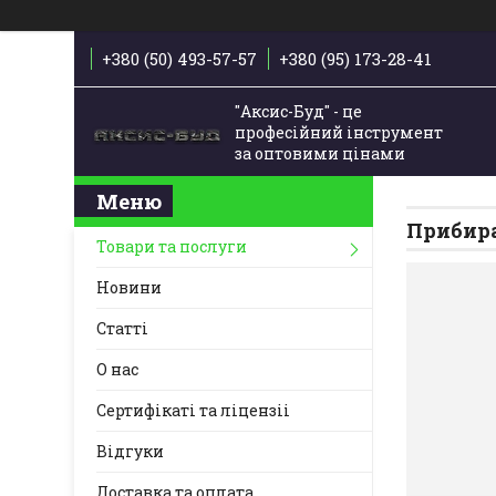
+380 (50) 493-57-57
+380 (95) 173-28-41
"Аксис-Буд" - це
професійний інструмент
за оптовими цінами
Прибира
Товари та послуги
Новини
Статті
О нас
Сертифікаті та ліцензіі
Відгуки
Доставка та оплата