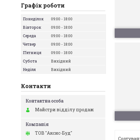
Графік роботи
Понеділок
09:00
18:00
Вівторок
09:00
18:00
Середа
09:00
18:00
Четвер
09:00
18:00
Пʼятниця
09:00
18:00
Субота
Вихідний
Неділя
Вихідний
Контакти
Майстри відділу продаж
ТОВ "Аксис-Буд"