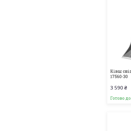
Ківш сні
17560-30
3 590 ₴
Готово д