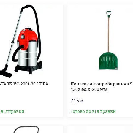
STARK VC-2001-30 HEPA
Лопата снігоприбиральна S
430х395х1200 мм
715 ₴
о відправки
Готово до відправки