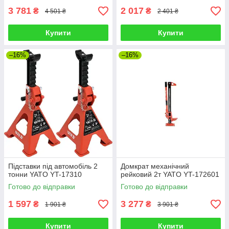
3 781
2 017
₴
₴
4 501 ₴
2 401 ₴
Купити
Купити
–16%
–16%
Підставки під автомобіль 2
Домкрат механічний
тонни YATO YT-17310
рейковий 2т YATO YT-172601
Готово до відправки
Готово до відправки
1 597
3 277
₴
₴
1 901 ₴
3 901 ₴
Купити
Купити