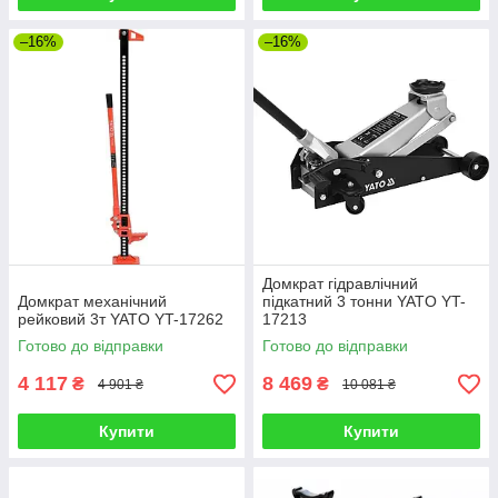
–16%
–16%
Домкрат гідравлічний
Домкрат механічний
підкатний 3 тонни YATO YT-
рейковий 3т YATO YT-17262
17213
Готово до відправки
Готово до відправки
4 117
8 469
₴
₴
4 901 ₴
10 081 ₴
Купити
Купити