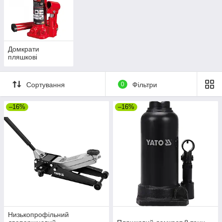
Домкрати
пляшкові
Сортування
0
Фільтри
–16%
–16%
Низькопрофільний