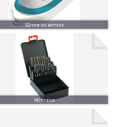
Щітки по металу
Мітчики