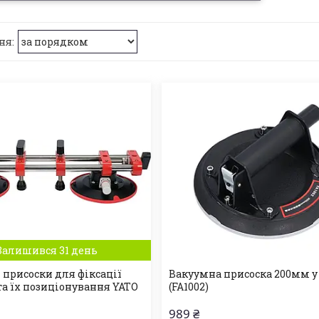
Залишився 31 день
 присоски для фіксації
Вакуумна присоска 200мм у
та їх позиціонування YATO
(FA1002)
989 ₴