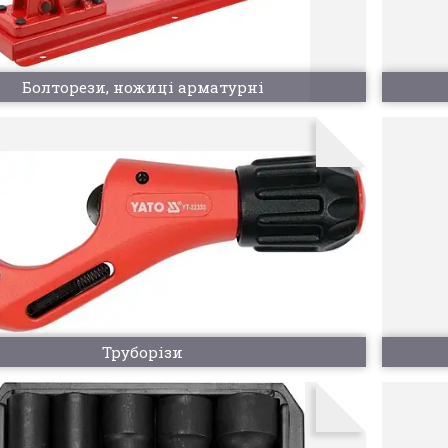
Болторези, ножиці арматурні
Труборізи