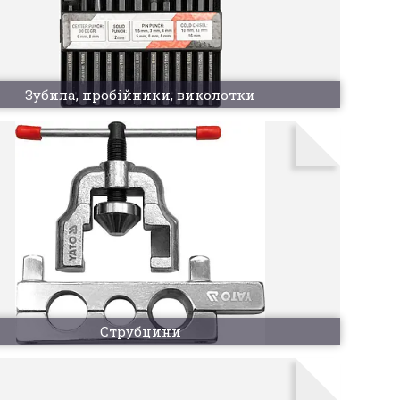
Зубила, пробійники, виколотки
Струбцини