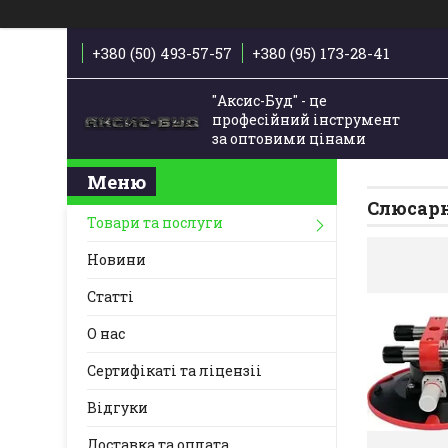
+380 (50) 493-57-57
+380 (95) 173-28-41
"Аксис-Буд" - це
професійний інструмент
за оптовими цінами
Слюсарн
Товари та послуги
Новини
Статті
О нас
Сертифікаті та ліцензіі
Відгуки
Доставка та оплата