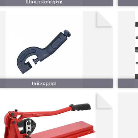
Шпильковерти
Гайкорізи