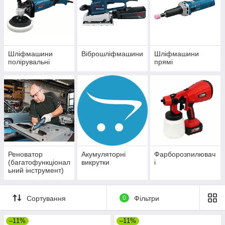
Шліфмашини
Віброшліфмашини
Шліфмашини
полірувальні
прямі
Реноватор
Акумуляторні
Фарборозпилювач
(багатофункціонал
викрутки
і
ьний інструмент)
Сортування
0
Фільтри
–11%
–11%