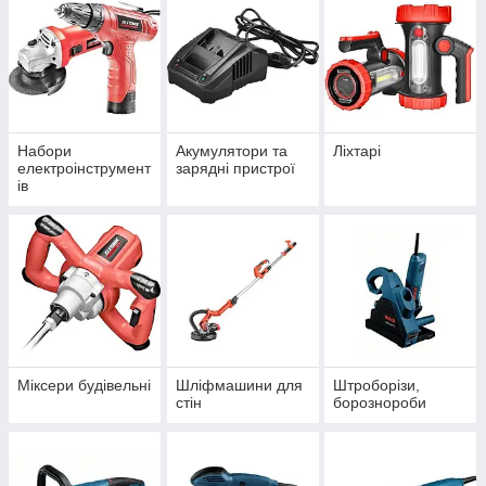
Набори
Акумулятори та
Ліхтарі
електроінструмент
зарядні пристрої
ів
Міксери будівельні
Шліфмашини для
Штроборізи,
стін
борознороби