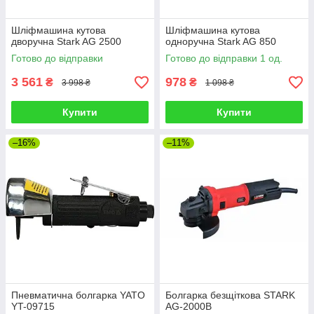
Шліфмашина кутова
Шліфмашина кутова
дворучна Stark AG 2500
одноручна Stark AG 850
Готово до відправки
Готово до відправки 1 од.
3 561
978
₴
₴
3 998 ₴
1 098 ₴
Купити
Купити
–16%
–11%
Пневматична болгарка YATO
Болгарка безщіткова STARK
YT-09715
AG-2000B