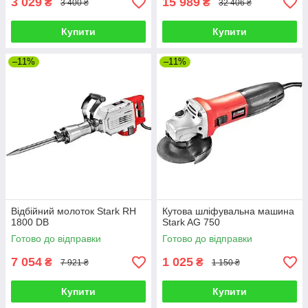
3 029
15 989
₴
₴
3 400 ₴
32 406 ₴
Купити
Купити
–11%
–11%
Відбійний молоток Stark RH
Кутова шліфувальна машина
1800 DB
Stark AG 750
Готово до відправки
Готово до відправки
7 054
1 025
₴
₴
7 921 ₴
1 150 ₴
Купити
Купити