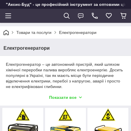
"Аксис-Буд" - це професійний інструмент за оптовими ціна
Товари та послуги
Електрогенератори
Електрогенератори
Електрогенератор – це автономний пристрій, який шляхом
хімічної переробки палива виробляє електроенергію. Досить
популярні в Україні, так як мають місце бути періодичне
відключення електрики, перебої з напругою, аварії і просто
не електрифіковані глибинки.
Який електрогенератор купити?
Показати все
У продажу цілий спектр електрогенераторів з різноманітними
цінами, характеристиками і видами пального. Розглянемо
основні аспекти, що б купити дійсно потрібний і незамінний в
господарстві агрегат.
Продуктивність
. В першу чергу, необхідно вирішити, куди і