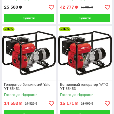
25 500
42 777
₴
₴
50 925 ₴
Купити
Купити
–16%
–16%
Генератор бензиновий Yato
Бензиновий генератор YATO
YT-85451
YT-85453
Готово до відправки
Готово до відправки
14 553
15 171
₴
₴
17 325 ₴
18 060 ₴