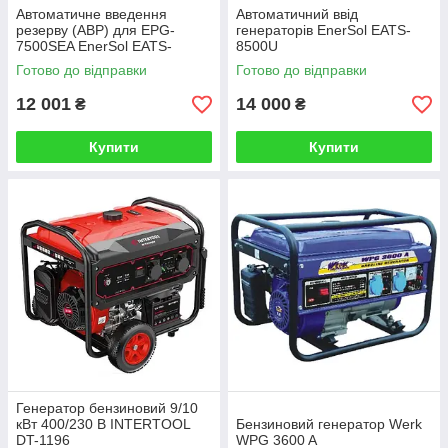
Автоматичне введення
Автоматичний ввід
резерву (АВР) для EPG-
генераторів EnerSol EATS-
7500SEA EnerSol EATS-
8500U
7500S
Готово до відправки
Готово до відправки
12 001
14 000
₴
₴
Купити
Купити
Генератор бензиновий 9/10
кВт 400/230 В INTERTOOL
Бензиновий генератор Werk
DT-1196
WPG 3600 A