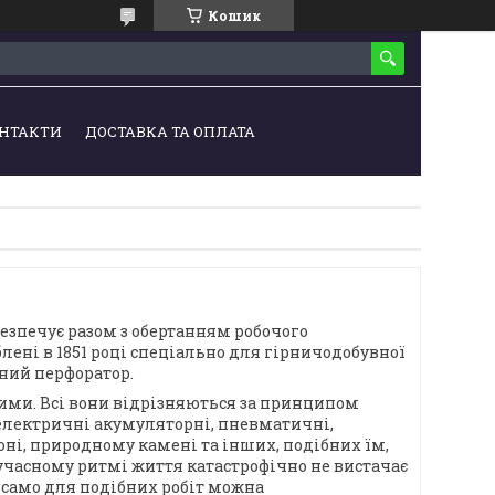
Кошик
НТАКТИ
ДОСТАВКА ТА ОПЛАТА
безпечує разом з обертанням робочого
лені в 1851 році спеціально для гірничодобувної
ний перфоратор.
вими. Всі вони відрізняються за принципом
і, електричні акумуляторні, пневматичні,
оні, природному камені та інших, подібних їм,
сучасному ритмі життя катастрофічно не вистачає
к само для подібних робіт можна