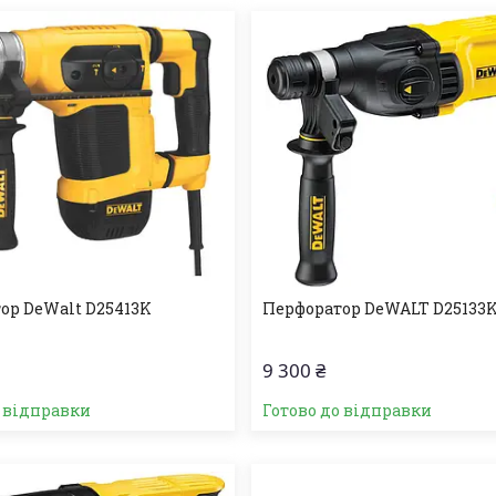
ор DeWalt D25413K
Перфоратор DeWALT D25133
9 300 ₴
о відправки
Готово до відправки