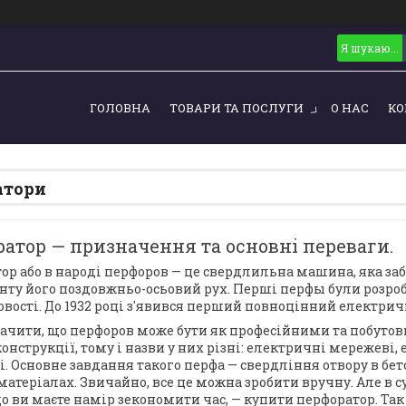
ГОЛОВНА
ТОВАРИ ТА ПОСЛУГИ
О НАС
КО
атори
атор — призначення та основні переваги.
ор або в народі перфоров — це свердлильна машина, яка за
нту його поздовжньо-осьовий рух. Перші перфы були розроб
вості. До 1932 році з'явився перший повноцінний електрич
начити, що перфоров може бути як професійними та побуто
конструкції, тому і назви у них різні: електричні мережев
і. Основне завдання такого перфа — свердління отвору в бет
матеріалах. Звичайно, все це можна зробити вручну. Але в 
що ви маєте намір зекономити час, — купити перфоратор. Та