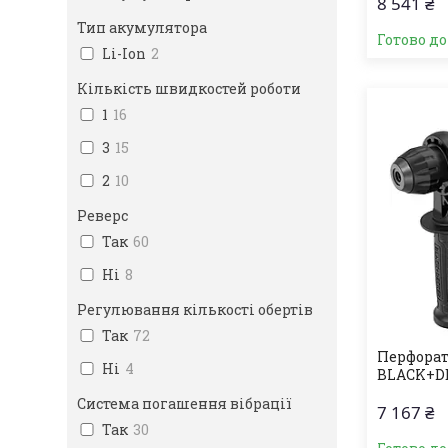
8 541 ₴
Тип акумулятора
Готово д
Li-Ion
2
Кількість швидкостей роботи
1
16
3
15
2
10
Реверс
Так
60
Ні
8
Регулювання кількості обертів
Так
72
Перфорат
Ні
4
BLACK+D
Система погашення вібрації
7 167 ₴
Так
30