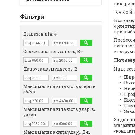
використ
Какой 
Фільтри
В случае
ориентир
при выбо
Діапазон цін, ₴
Професси
использо
инструме
Споживана потужність, Вт
Почему
На то ес
Напруга акумулятору, В
Широ
Высо
Максимальна кількість обертів,
Низк
об/хв
Проф
Быст
Помо
Максимальна кількість ударів,
Зака
уд/хв
За допол
магазина
«контакт
Максимальна сила удару, Дж.