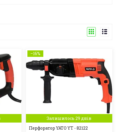
–16%
в
Залишилось 29 днів
Перфоратор YATO YT - 82122