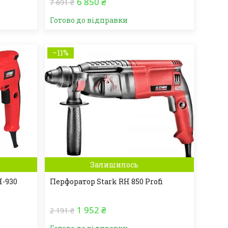
6 850 ₴
7 691 ₴
Готово до відправки
–11%
Залишилось
H-930
Перфоратор Stark RH 850 Profi
1 952 ₴
2 191 ₴