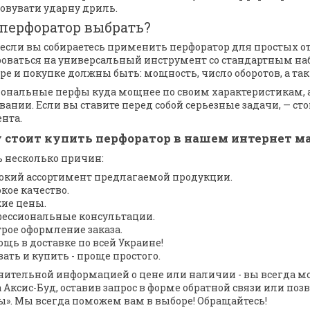
овувати ударну дриль.
перфоратор выбрать?
, если вы собираетесь применить перфоратор для простых о
оваться на универсальный инструмент со стандартным н
ре и покупке должны быть: мощность, число оборотов, а так
ональные перфы куда мощнее по своим характеристикам, а
вании. Если вы ставите перед собой серьезные задачи, — ст
нта.
 стоит купить перфоратор в нашем интернет м
ть несколько причин:
кий ассортимент предлагаемой продукции.
кое качество.
ие цены.
ессиональные консультации.
рое оформление заказа.
щь в доставке по всей Украине!
зать и купить - проще простого.
нительной информацией о цене или наличии - вы всегда мо
 Аксис-Буд, оставив запрос в форме обратной связи или поз
ы». Мы всегда поможем вам в выборе! Обращайтесь!