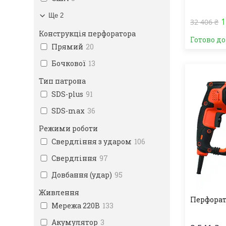
Ще 2
1
32 406 ₴
Конструкція перфоратора
Готово до
Прямий
20
Бочкової
13
Тип патрона
SDS-plus
91
SDS-max
36
Режими роботи
Свердління з ударом
106
Свердління
97
Довбання (удар)
95
Живлення
Перфорат
Мережа 220В
133
Акумулятор
3