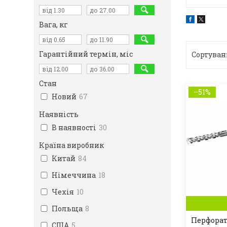
Вага, кг
Гарантійний термін, міс
Стан
–51%
Новий
67
Наявність
В наявності
30
Країна виробник
Китай
84
Німеччина
18
Чехія
10
Польща
8
Перфорат
США
5