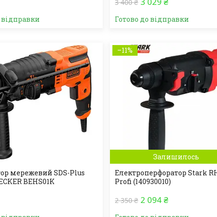
3 029 ₴
3 400 ₴
о відправки
Готово до відправки
–11%
Залишилось
ор мережевий SDS-Plus
Електроперфоратор Stark R
ECKER BEHS01K
Profi (140930010)
2 094 ₴
2 350 ₴