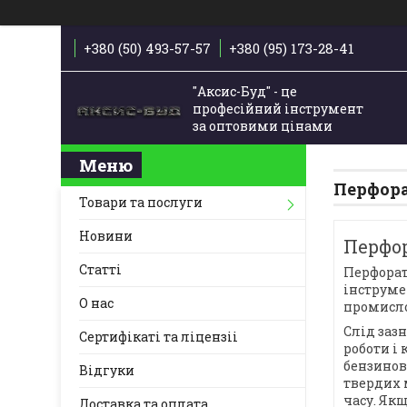
+380 (50) 493-57-57
+380 (95) 173-28-41
"Аксис-Буд" - це
професійний інструмент
за оптовими цінами
Перфор
Товари та послуги
Новини
Перфор
Статті
Перфорат
інструме
О нас
промисло
Слід заз
Сертифікаті та ліцензіі
роботи і 
бензинов
Відгуки
твердих 
часу. Як
Доставка та оплата