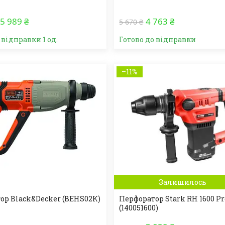
5 989 ₴
4 763 ₴
5 670 ₴
 відправки 1 од.
Готово до відправки
–11%
Залишилось
ор Black&Decker (BEHS02K)
Перфоратор Stark RH 1600 Pr
(140051600)