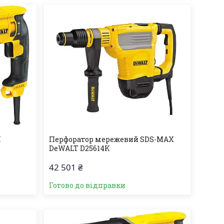
K
Перфоратор мережевий SDS-MAX
DeWALT D25614K
42 501 ₴
Готово до відправки