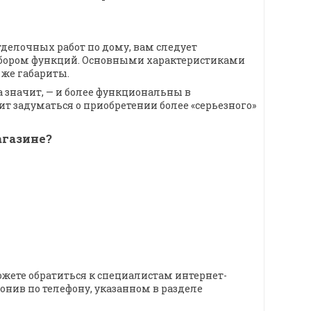
тделочных работ по дому, вам следует
абором функций. Основными характеристиками
 же габариты.
 значит, — и более функциональны в
оит задуматься о приобретении более «серьезного»
агазине?
жете обратиться к специалистам интернет-
вонив по телефону, указанном в разделе