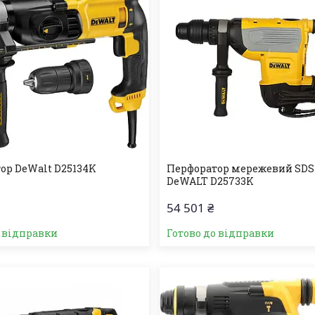
ор DeWalt D25134K
Перфоратор мережевий SD
DeWALT D25733K
54 501 ₴
о відправки
Готово до відправки