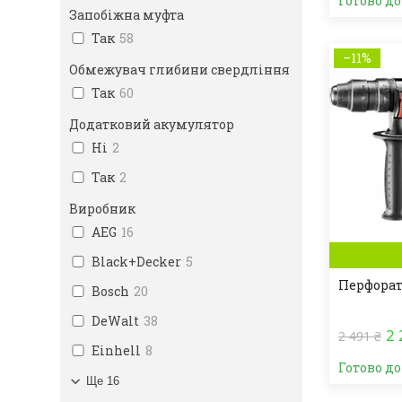
Готово д
Запобіжна муфта
Так
58
–11%
Обмежувач глибини свердління
Так
60
Додатковий акумулятор
Ні
2
Так
2
Виробник
AEG
16
Black+Decker
5
Перфорато
Bosch
20
DeWalt
38
2 
2 491 ₴
Einhell
8
Готово д
Ще 16