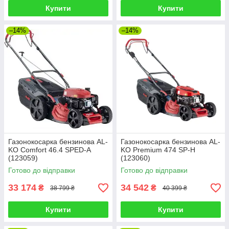
Купити
Купити
–14%
–14%
Газонокосарка бензинова AL-
Газонокосарка бензинова AL-
KO Comfort 46.4 SPED-A
KO Premium 474 SP-H
(123059)
(123060)
Готово до відправки
Готово до відправки
33 174
34 542
₴
₴
38 799 ₴
40 399 ₴
Купити
Купити