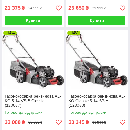
21 375
25 650
₴
₴
24 999 ₴
29 999 ₴
Купити
Купити
–14%
–14%
Газонокосарка бензинова AL-
Газонокосарка бензинова AL-
KO 5.14 VS-B Classic
KO Classic 5.14 SP-H
(123057)
(123058)
Готово до відправки
Готово до відправки
33 088
33 345
₴
₴
38 699 ₴
38 999 ₴