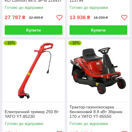
KO Comfort 46.0 SP-B 119937
113794
Готово до відправки
Готово до відправки
27 787
13 936
₴
₴
32 499 ₴
16 299 ₴
Купити
Купити
–16%
–16%
Трактор-газонокосарка
Електричний тример 250 Вт
бензиновий 8.8 кВт Збірник
YATO YT-85230
170 л YATO YT-85550
Готово до відправки
Готово до відправки