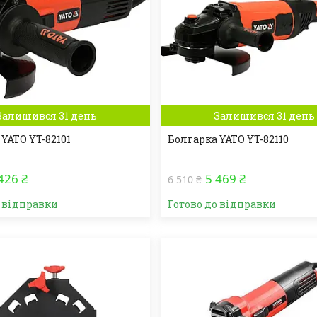
Залишився 31 день
Залишився 31 день
YATO YT-82101
Болгарка YATO YT-82110
426 ₴
5 469 ₴
6 510 ₴
о відправки
Готово до відправки