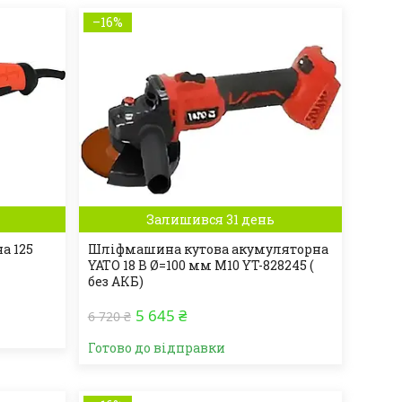
–16%
Залишився 31 день
а 125
Шліфмашина кутова акумуляторна
YATO 18 В Ø=100 мм М10 YT-828245 (
без АКБ)
5 645 ₴
6 720 ₴
Готово до відправки