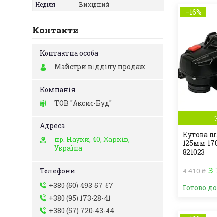
Неділя
Вихідний
–16%
Контакти
Майстри відділу продаж
ТОВ "Аксис-Буд"
Кутова 
пр. Науки, 40, Харків,
125мм 170
Україна
821023
3 
4 410 ₴
+380 (50) 493-57-57
Готово д
+380 (95) 173-28-41
+380 (57) 720-43-44