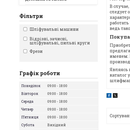
В случае
следует 
Фільтри
характер
работать
ведь так
Шліфувальні машини
Покупа
Відрізні, зачисні,
шліфувальні, пильні круги
Приобрет
предлага
Фрези
именем. 
производ
Являясь 
Графік роботи
каталог 
шлифмаши
Понеділок
09:00
18:00
Вівторок
09:00
18:00
Середа
09:00
18:00
Четвер
09:00
18:00
Пʼятниця
09:00
18:00
Субота
Вихідний