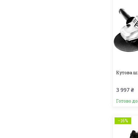
Кутова ш
3 997 ₴
Готово д
–16%