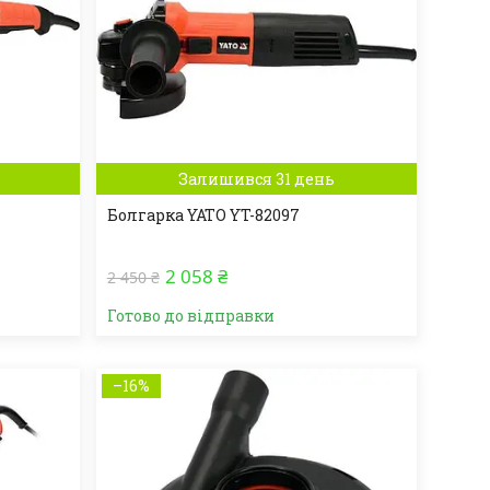
Залишився 31 день
Болгарка YATO YT-82097
2 058 ₴
2 450 ₴
Готово до відправки
–16%