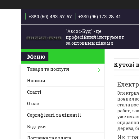
+380 (50) 493-57-57
+380 (95) 173-28-41
"Аксис-Буд" - це
професійний інструмент
за оптовими цінами
Кутові 
Товари та послуги
Новини
Елект
Статті
Электрич
появилас
О нас
стала во
работ, т
Сертифікаті та ліцензіі
уже смас
оцарапан
Відгуки
дерева, б
Як пр
Доставка та оплата