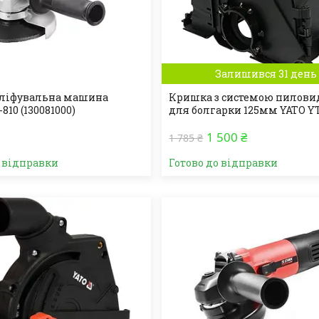
Залишився 31 день
шліфувальна машина
Кришка з системою пилови
810 (130081000)
для болгарки 125мм YATO YT
1 500 ₴
1 785 ₴
о відправки
Готово до відправки