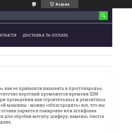
Кошик
НТАКТИ
ДОСТАВКА ТА ОПЛАТА
, как ее привыкли называть в простонародье,
достаточно короткий промежуток времени ШМ
 при проведении как строительных и ремонтных
ой машины - можно «облагородить» все, что вы
дготовка паркета к лакировке или шлифовка
я для обробки металу, шиферу, каменю, листів
вдань.