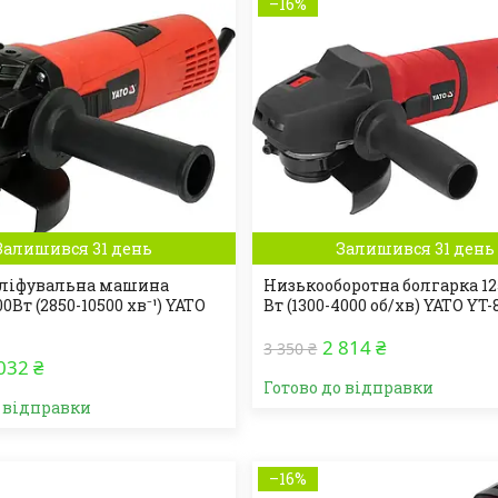
–16%
Залишився 31 день
Залишився 31 день
шліфувальна машина
Низькооборотна болгарка 1
0Вт (2850-10500 хв⁻¹) YATO
Вт (1300-4000 об/хв) YATO YT-
2 814 ₴
3 350 ₴
032 ₴
Готово до відправки
о відправки
–16%