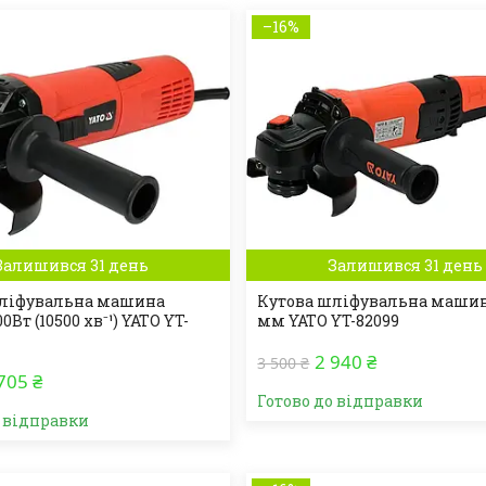
–16%
Залишився 31 день
Залишився 31 день
шліфувальна машина
Кутова шліфувальна машин
0Вт (10500 хв⁻¹) YATO YT-
мм YATO YT-82099
2 940 ₴
3 500 ₴
705 ₴
Готово до відправки
о відправки