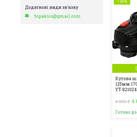
–16%
fopaksis@gmail.com
Кутова 
125мм 170
YT-821024
4 
4 800 ₴
Готово д