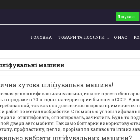
ГОЛОВНА
ТОВАРИ ТА ПОСЛУГИ
О НАС
КО
шліфувальні машини
рична кутова шліфувальна машина!
еская углошлифовальная машина, или же просто «болгарка»
ь в продаже в 70-х годах на территории бывшего СССР. В 
стребованной, так как она достаточно широко применяется
ак и работ по металлообработке. С помощью углошлифовальн
терили: отшлифовать, отполировать, зачистить. Будь то по
ной двери автомобиля. Так само болгарки використовуютьс
етону, профнастилу, цегли, прорізання канавок та інших за
авильно вибрати шліфувальних машини?