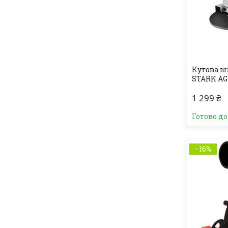
Кутова 
STARK AG-
1 299 ₴
Готово д
–16%