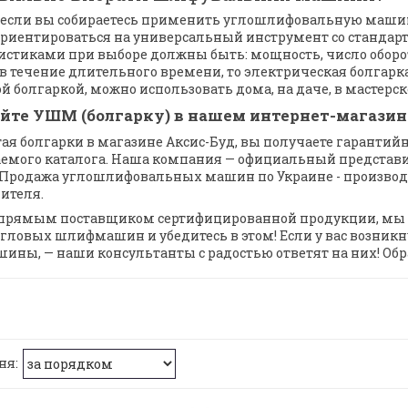
, если вы собираетесь применить углошлифовальную машин
ориентироваться на универсальный инструмент со станда
истиками при выборе должны быть: мощность, число оборото
 в течение длительного времени, то электрическая болгар
ой болгаркой, можно использовать дома, на даче, в мастерск
йте УШМ (болгарку) в нашем интернет-магазин
ая болгарки в магазине Аксис-Буд, вы получаете гаранти
емого каталога. Наша компания — официальный представит
Продажа углошлифовальных машин по Украине - производит
ителя.
прямым поставщиком сертифицированной продукции, мы 
угловых шлифмашин и убедитесь в этом! Если у вас возник
ны, — наши консультанты с радостью ответят на них! Обр