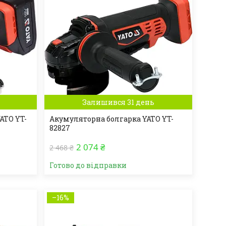
Залишився 31 день
ATO YT-
Акумуляторна болгарка YATO YT-
82827
2 074 ₴
2 468 ₴
Готово до відправки
–16%