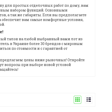
у для простых отделочных работ по дому, вам
ртным набором функций. Основными
в, а так же габариты. Если вы предполагаете
ка обеспечит вам самые комфортные условия,
ой.
е!
йный талон на любой выбранный вами лот из
ель в Украине более 30 брендов с мировым
ься по стоимости и с гарантией от
предлагаем цены ниже рыночных! Откройте
нут вопросы при выборе новой угловой
ащайтесь!