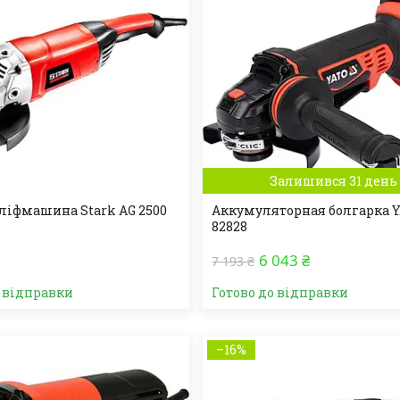
Залишився 31 день
ліфмашина Stark AG 2500
Аккумуляторная болгарка Y
82828
6 043 ₴
7 193 ₴
о відправки
Готово до відправки
–16%