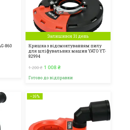
Залишився 31 день
G-860
Кришка з відсмоктуванням пилу
для шліфувальних машин YATO YT-
82994
1 008 ₴
1 200 ₴
Готово до відправки
–16%