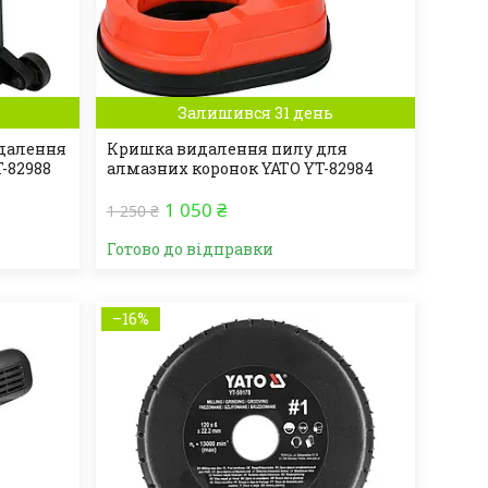
Залишився 31 день
далення
Кришка видалення пилу для
-82988
алмазних коронок YATO YT-82984
1 050 ₴
1 250 ₴
Готово до відправки
–16%