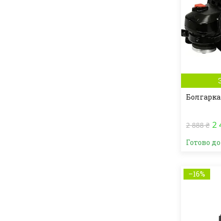
Болгарка 
2 
2 888 ₴
Готово д
–16%