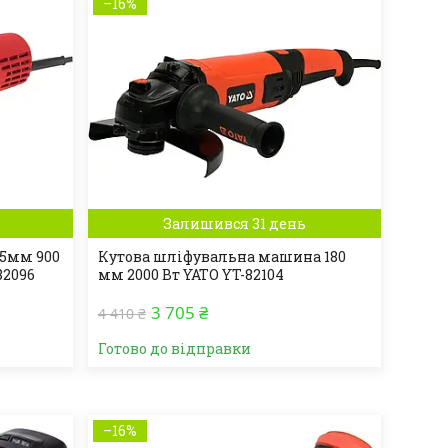
–16%
Залишився 31 день
25мм 900
Кутова шліфувальна машина 180
82096
мм 2000 Вт YATO YT-82104
3 705 ₴
4 410 ₴
Готово до відправки
–16%