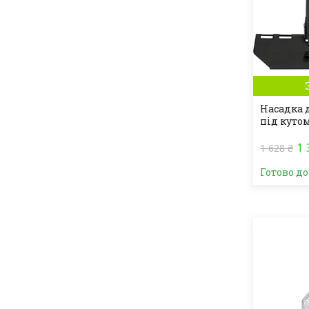
Насадка 
під кутом
1 
1 628 ₴
Готово д