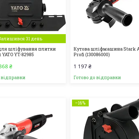
Залишився 31 день
для шліфування плитки
Кутова шліфмашина Stark A
 YATO YT-82985
Profi (130086000)
368 ₴
1 197 ₴
о відправки
Готово до відправки
–16%