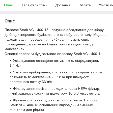
Опис
Характеристики
Доставка
Оплата
Умови п
Опис
Пилосос Stark VC-1400-18 - потужне обладнання для збору
дрібнодисперсного будівельного та побутового пилу. Модель
підходить для проведення прибирання у житлових
приміщеннях, а також на будівельних майданчиках, у
майстернях.
Основні переваги будівельного пилососу Stark VC-1400-1:
Устаткування оснащене потужним електродвигуном
1,4 кВт.
Якісному прибиранню, збиранню пилу сприяє висока
потужність всмоктування - 17 кПа при швидкості
повітряного потоку 33 л/с.
Фільтрування повітря проходить через HEPA-фільтр,
який затримує частинки діаметром 10-0,3 мікрометрів.
Функція збирання рідини, вологого сміття. Пилосос
Stark VC-1400-18 оснащений відповідним змінним
фільтром для рідини.