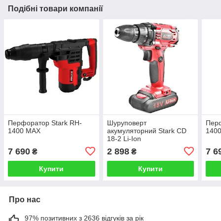
Подібні товари компанії
Перфоратор Stark RH-
Шуруповерт
Перф
1400 MAX
акумуляторний Stark CD
1400
18-2 Li-Ion
7 690
2 898
7 6
₴
₴
Купити
Купити
Про нас
97% позитивних з 2636 відгуків за рік