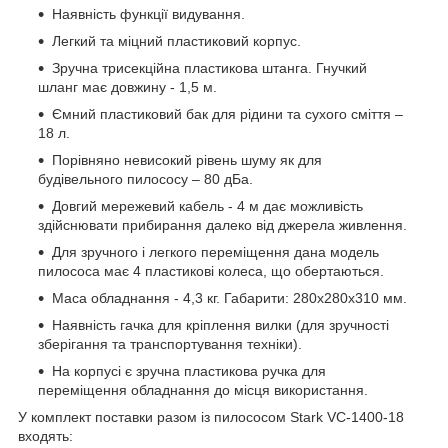
Наявність функції видування.
Легкий та міцний пластиковий корпус.
Зручна трисекційна пластикова штанга. Гнучкий
шланг має довжину - 1,5 м.
Ємний пластиковий бак для рідини та сухого сміття –
18 л.
Порівняно невисокий рівень шуму як для
будівельного пилососу – 80 дБа.
Довгий мережевий кабель - 4 м дає можливість
здійснювати прибирання далеко від джерела живлення.
Для зручного і легкого переміщення дана модель
пилососа має 4 пластикові колеса, що обертаються.
Маса обладнання - 4,3 кг. Габарити: 280х280х310 мм.
Наявність гачка для кріплення вилки (для зручності
зберігання та транспортування техніки).
На корпусі є зручна пластикова ручка для
переміщення обладнання до місця використання.
У комплект поставки разом із пилососом Stark VC-1400-18
входять: