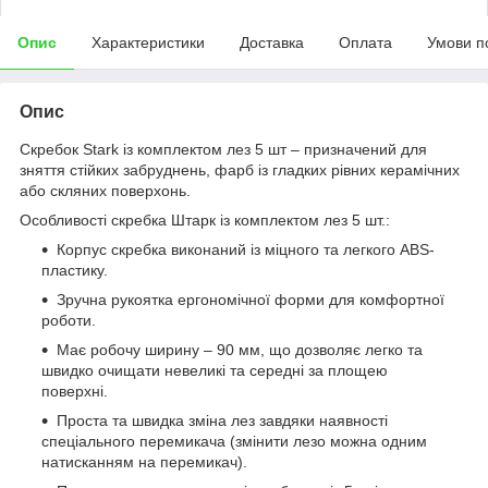
Опис
Характеристики
Доставка
Оплата
Умови п
Опис
Скребок Stark із комплектом лез 5 шт – призначений для
зняття стійких забруднень, фарб із гладких рівних керамічних
або скляних поверхонь.
Особливості скребка Штарк із комплектом лез 5 шт.:
Корпус скребка виконаний із міцного та легкого ABS-
пластику.
Зручна рукоятка ергономічної форми для комфортної
роботи.
Має робочу ширину – 90 мм, що дозволяє легко та
швидко очищати невеликі та середні за площею
поверхні.
Проста та швидка зміна лез завдяки наявності
спеціального перемикача (змінити лезо можна одним
натисканням на перемикач).