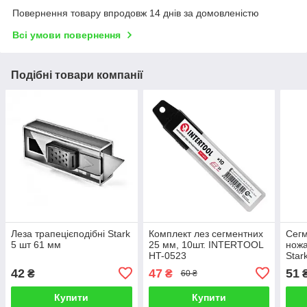
Повернення товару впродовж 14 днів за домовленістю
Всі умови повернення
Подібні товари компанії
Леза трапецієподібні Stark
Комплект лез сегментних
Сегм
5 шт 61 мм
25 мм, 10шт. INTERTOOL
ножа
HT-0523
Star
42
47
51
₴
₴
60 ₴
Купити
Купити