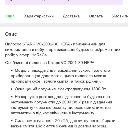
Опис
Характеристики
Доставка
Оплата
Умови п
Опис
Пилосос STARK VC-2001-30 HEPA - призначений для
використання в побуті, при виконанні будівельних/ремонтних
робіт, у сфері HoReCa.
Особливості пилососа Штарк VC-2001-30 HEPA:
Модель підходить для виконання сухого і вологого
прибирання (за допомогою цього пилососа можна
прибирати сухе і вологе сміття, а також рідини).
Оснащений потужним електродвигуном 1800 Вт.
На корпусі є розетка для підключення будівельного
інструменту потужністю до 2000 Вт. У разі під'єднання
інструменту через цю розетку пилосос вмикатиметься
автоматично під час увімкнення інструменту.
Сила всмоктування - 20 кПА, дає змогу легко збирати
важке сміття або сміття з килимів із довгим ворсом.