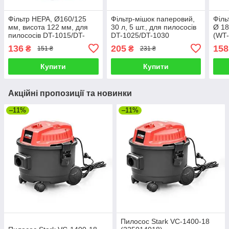
Фільтр HEPA, Ø160/125
Фільтр-мішок паперовий,
Філь
мм, висота 122 мм, для
30 л, 5 шт., для пилососів
Ø 18
пилососів DT-1015/DT-
DT-1025/DT-1030
(WT
1020/DT-1025/DT-1030
INTERTOOL DT-1028
DT-
136
205
158
₴
₴
151 ₴
231 ₴
INTERTOOL DT-1026
Купити
Купити
Акційні пропозиції та новинки
–11%
–11%
Пилосос Stark VC-1400-18