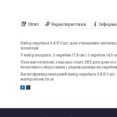
Опис
Характеристики
Інформа
Набір скребків S & R 3 шт. для очищення скляни
шпалери.
У набір входить: 2 скребка 17,8 см і 1 скребок 14,5
Леза виготовлені з якісної сталі SK5 для довго
безпечного зберігання і переміщення на скребки
Багатофункціональний набір скребків S & R 3 шт
матеріалом та ін.