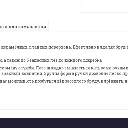
ція для замовлення
х, керамічних, гладких поверхонь. Ефективно видаляє бруд
 см, а також по 5 запасних лез до кожного шкребка.
го терміну служби. Лезо швидко змінюється кількома рухам
 є захисні ковпачки. Зручна форма ручки дозволяє легко пр
. дає можливість позбутися від засохлого бруду, вирівняти