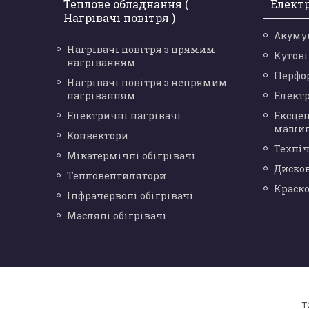
Теплове обладнання (
Елект
Нагрівачі повітря )
Акуму
Нагрівачі повітря з прямим
Кутов
нагріванням
Перфо
Нагрівачі повітря з непрямим
нагріванням
Елект
Електричні нагрівачі
Ексце
маши
Конвектори
Техніч
Мікатермічні обігрівачі
Диско
Тепловентилятори
Краск
Інфрачервоні обігрівачі
Масляні обігрівачі