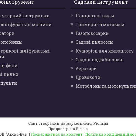
роінструмент
Садовий інструмент
ляторний інструмент
Ланцюгові пили
і шліфувальні машини
Тримери та мотокоси
ратори
Газонокосарки
ролобзики
Садові пилососи
нтрикові шліфувальні
Кущорізи для живоплоту
ни
Садові подрібнювачі
ні фени
Аератори
ві пилки
Дровоколи
опульти
Мотоблоки та мотокульти
Сайт створений на маркетплейсі
Prom.ua
Продавець на Bigl.ua
ТОВ "Аксис-Буд" |
Поскаржитися на контент
|
Політика конфіденційнос