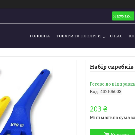
ГОЛОВНА
ТОВАРИ ТА ПОСЛУГИ
О НАС
КО
Набір скребків S
Готово до відправк
Код:
432106003
203 ₴
Мінімальна сума за
Купити