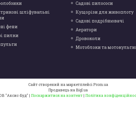
ролобзики
Садові пилососи
нтрикові шліфувальні
Кущорізи для живоплоту
ни
Садові подрібнювачі
ні фени
Аератори
ві пилки
Дровоколи
опульти
Мотоблоки та мотокульти
Сайт створений на маркетплейсі
Prom.ua
Продавець на Bigl.ua
ТОВ "Аксис-Буд" |
Поскаржитися на контент
|
Політика конфіденційнос