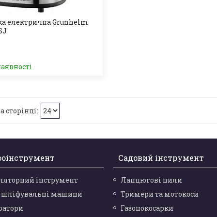
ка електрична Grunhelm
SJ
наявності
роінструмент
Садовий інструмент
ляторний інструмент
Ланцюгові пили
і шліфувальні машини
Тримери та мотокоси
ратори
Газонокосарки