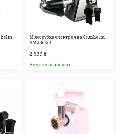
unhelm
М'ясорубка електрична Grunhelm
AMG180SJ
2 639 ₴
Немає в наявності