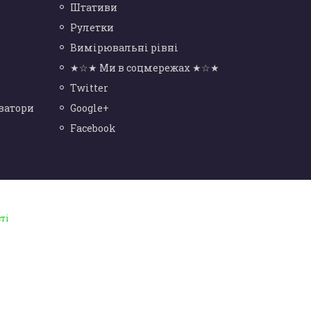
Штативи
Рулетки
Вимірювальні рівні
★☆★ Ми в соцмережах ★☆★
Twitter
ватори
Google+
Facebook
ті