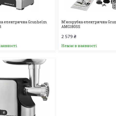
ка електрична Grunhelm
М'ясорубка електрична Gr
B
AMG180SS
2 579 ₴
наявності
Немає в наявності