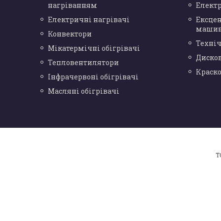
нагріванням
Елект
Електричні нагрівачі
Ексце
маши
Конвектори
Техніч
Мікатермічні обігрівачі
Диско
Тепловентилятори
Краск
Інфрачервоні обігрівачі
Масляні обігрівачі