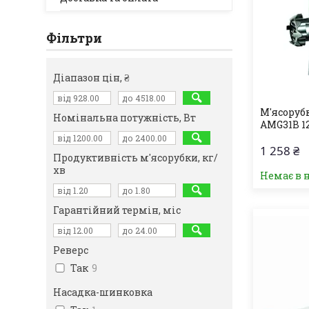
Фільтри
Діапазон цін, ₴
М'ясоруб
Номінальна потужність, Вт
AMG31B 12
1 258 ₴
Продуктивність м'ясорубки, кг/
хв
Немає в 
Гарантійний термін, міс
Реверс
Так
9
Насадка-шинковка