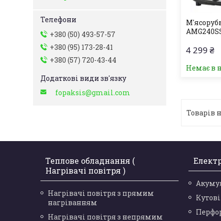
М'ясоруб
AMG240S
+380 (50) 493-57-57
+380 (95) 173-28-41
4 299 ₴
+380 (57) 720-43-44
Немає в 
fopaksis@gmail.com
Теплове обладнання (
Елект
Нагрівачі повітря )
Акуму
Нагрівачі повітря з прямим
Кутов
нагріванням
Перфо
Нагрівачі повітря з непрямим