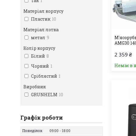
Так
1
Матеріал корпусу
Пластик
10
Матеріал лотка
метал
9
М'ясоруб
AMG30 140
Колір корпусу
2 359 ₴
Білий
8
Немає в 
Чорний
1
Сріблястий
1
Виробник
GRUNHELM
10
Графік роботи
Понеділок
09:00
18:00