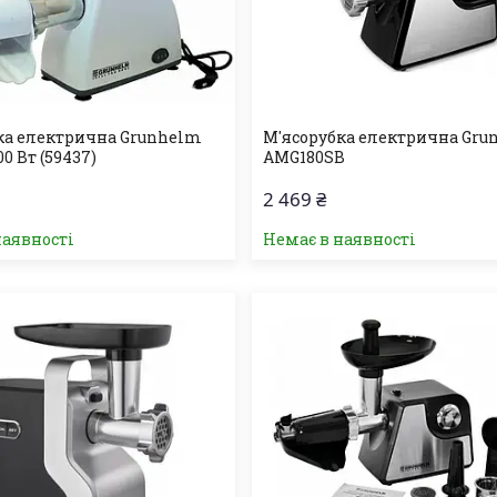
ка електрична Grunhelm
М'ясорубка електрична Gr
0 Вт (59437)
AMG180SB
2 469 ₴
наявності
Немає в наявності