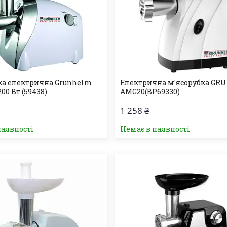
ка електрична Grunhelm
Електрична м'ясорубка G
00 Вт (59438)
AMG20(BP69330)
1 258 ₴
наявності
Немає в наявності