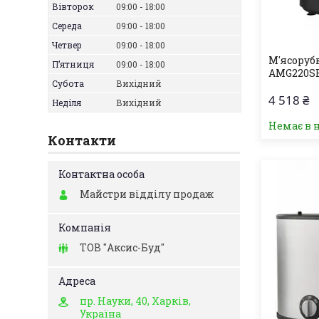
Вівторок
09:00
18:00
Середа
09:00
18:00
Четвер
09:00
18:00
М'ясоруб
Пʼятниця
09:00
18:00
AMG220S
Субота
Вихідний
4 518 ₴
Неділя
Вихідний
Немає в 
Контакти
Майстри відділу продаж
ТОВ "Аксис-Буд"
пр. Науки, 40, Харків,
Україна