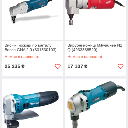
листовими ножицями у відповідності з правилами
експлуатації і тоді електроножиці прослужать багато років.
Перевага покупки листових ножиць
Ми напряму співпрацюємо з офіційними
виробниками, тому гарантуємо найвищу якість і
мінімальну ціну. Ніяких зайвих націнок і накруток!
Вартість безпосередньо залежить від виробника.
Купити просто, для оформлення замовлення Вам
Висічні ножиці по металу
Вирубні ножиці Milwaukee N2
Bosch GNA 2,0 (601530103)
Q (4933368520)
необхідно всього лише зробити кілька кліків на сайті
або подзвонити по мобільному телефону з будь-якого
Немає в наявності
Немає в наявності
міста України.
25 235
17 107
₴
₴
Перед відправкою товару наші співробітники
перевірять працездатність та відсутність механічних
пошкоджень.
Доставка здійснюється по всій території України за
короткий проміжок часу. Також можливий самовивіз з
Харкова і будь-якого іншого міста, де є наші
представництва.
Телефонуйте, наші ціни ― це запорука Вашого гарного
настрою!