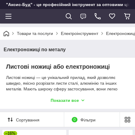
"Аксис-Буд" - це професійний інструмент за оптовими ціна
Товари та послуги
Електроінструмент
Електроножиці
Електроножиці по металу
Листові ножиці або електроножиці
Листові ножиці ― це унікальний прилад, який дозволяє
швидко, якісно розрізати листи сталі, алюмінію та інших
металів. Мають широку сферу застосування, вони легко
впораються з будь-яким обсягом робіт ― від побутових ідей
до покрівлі будинку металочерепицею. Основне гідність
Показати все
электроножниц полягає в тому, що він може обробляти тонкі
листи, так і товсті, не деформуючи їх країв. Під час роботи
оператор буде мати відмінне поле зору завдяки компактним і
Сортування
0
Фільтри
вузьким розмірами. Вам не доведеться вручну регулювати
ножі, для того, щоб привести електроножиці у готовність, його
–16%
необхідно просто включити в мережу. На відміну від своїх