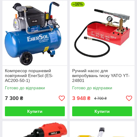
–16%
Компресор поршневий
Ручний насос для
повітряний EnerSol (ES-
випробувань тиску YATO YT-
АС200-50-1)
24801
Готово до відправки
Готово до відправки
7 300
3 948
₴
₴
4 700 ₴
Купити
Купити