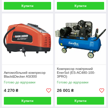
Купити
Купити
Компресор повітряний
Автомобільний компресор
EnerSol (ES-AC480-100-
Black&Decker ASI300
3PRO)
Готово до відправки
Готово до відправки
4 270
26 001
₴
₴
Купити
Купити