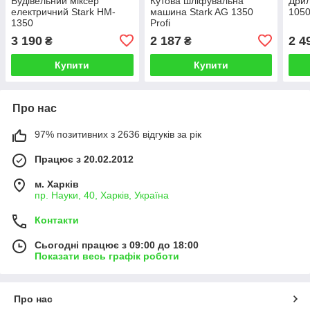
Будівельний міксер
Кутова шліфувальна
Дрил
електричний Stark HM-
машина Stark AG 1350
105
1350
Profi
3 190
2 187
2 4
₴
₴
Купити
Купити
Про нас
97% позитивних з 2636 відгуків за рік
Працює з 20.02.2012
м. Харків
пр. Науки, 40, Харків, Україна
Контакти
Сьогодні працює з 09:00 до 18:00
Показати весь графік роботи
Про нас