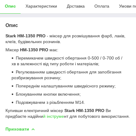
Опис
Характеристики
Доставка
Оплата
Умови п
Опис
Stark HM-1350 PRO
- міксер для розмішування фарб, лаків,
клеїв, будівельних розчинів.
Міксер
HM-1350 PRO
має:
Перемикачем швидкості обертання 0-500 / 0-700 об /
хв в залежності від типу роботи і матеріалів;
Регулюванням швидкості обертання для запобігання
розбризкування розчину;
Попереднім налаштуванням швидкісного режиму;
Блокуванням кнопки включення;
Подовжувачем з різьбленням М14.
Купивши електричний міксер
Stark HM-1350 PRO
Ви
придбаєте надійни
й інструме
нт для побутового використання.
Приховати