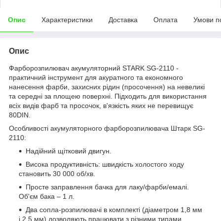
Опис
Характеристики
Доставка
Оплата
Умови п
Опис
Фарборозпилювач акумуляторний STARK SG-2110 -
практичний інструмент для акуратного та економного
нанесення фарби, захисних рідин (просочення) на невеликі
та середні за площею поверхні. Підходить для використання
всіх видів фарб та просочок, в'язкість яких не перевищує
80DIN.
Особливості акумуляторного фарборозпилювача Штарк SG-
2110:
Надійний щітковий двигун.
Висока продуктивність: швидкість холостого ходу
становить 30 000 об/хв.
Просте заправлення бачка для лаку/фарби/емалі.
Об'єм бака – 1 л.
Два сопла-розпилювачі в комплекті (діаметром 1,8 мм
і 2,5 мм) дозволяють працювати з різними типами