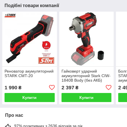
Подібні товари компанії
Реноватор акумуляторний
Гайковерт ударний
Болг
STARK CMT-20
акумуляторний Stark CIW-
STAR
1840B Body (без АКБ)
акум
1 990
2 397
2 4
₴
₴
Купити
Купити
Про нас
97% позитивних з 2636 відгуків за рік