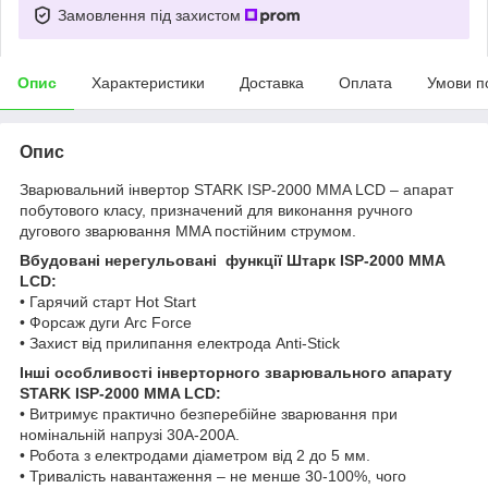
Замовлення під захистом
Опис
Характеристики
Доставка
Оплата
Умови п
Опис
Зварювальний інвертор STARK ISP-2000 MMA LCD – апарат
побутового класу, призначений для виконання ручного
дугового зварювання MMA постійним струмом.
Вбудовані нерегульовані функції Штарк ISP-2000 MMA
LCD:
• Гарячий старт Hot Start
• Форсаж дуги Arc Force
• Захист від прилипання електрода Anti-Stick
Інші особливості інверторного зварювального апарату
STARK ISP-2000 MMA LCD:
• Витримує практично безперебійне зварювання при
номінальній напрузі 30А-200А.
• Робота з електродами діаметром від 2 до 5 мм.
• Тривалість навантаження – не менше 30-100%, чого