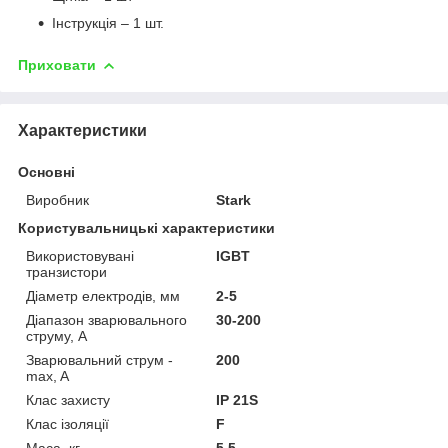
Інструкція – 1 шт.
Приховати
Характеристики
Основні
Виробник
Stark
Користувальницькі характеристики
Використовувані
IGBT
транзистори
Діаметр електродів, мм
2-5
Діапазон зварювального
30-200
струму, А
Зварювальний струм -
200
max, A
Клас захисту
IP 21S
Клас ізоляції
F
Маса, кг
5,5