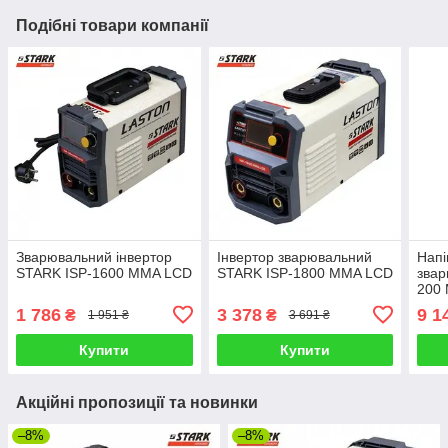
Подібні товари компанії
Зварювальний інвертор
Інвертор зварювальний
Напі
STARK ISP-1600 MMA LCD
STARK ISP-1800 MMA LCD
звар
200
1 786
3 378
9 1
₴
₴
1 951 ₴
3 691 ₴
Купити
Купити
Акційні пропозиції та новинки
–8%
–8%