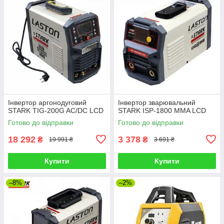
Інвертор аргонодуговий
Інвертор зварювальний
STARK TIG-200G AC/DC LCD
STARK ISP-1800 MMA LCD
Готово до відправки
Готово до відправки
18 292
3 378
₴
₴
19 991 ₴
3 691 ₴
Купити
Купити
–8%
–2%