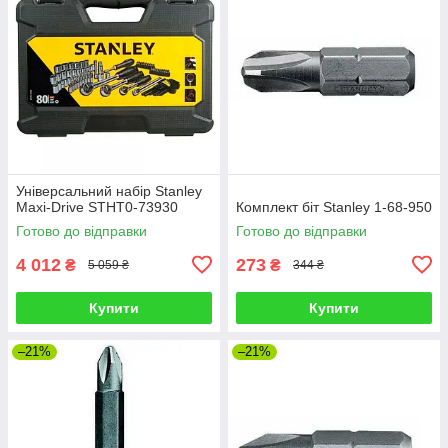
Універсальний набір Stanley
Maxi-Drive STHT0-73930
Комплект біт Stanley 1-68-950
Готово до відправки
Готово до відправки
4 012
273
₴
₴
5 059 ₴
344 ₴
Купити
Купити
–21%
–21%