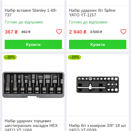
Набір вставок Stanley 1-68-
Набір ударних біт Spline
737
YATO YT-1157
Готово до відправки
Готово до відправки
367
2 940
₴
₴
462 ₴
3 500 ₴
Купити
Купити
–16%
–16%
Набір ударних торцевих
шестигранних насадок HEX
Набір біт з коміром 3/8" 18 шт
YATO YT-1066
YATO YT-0599