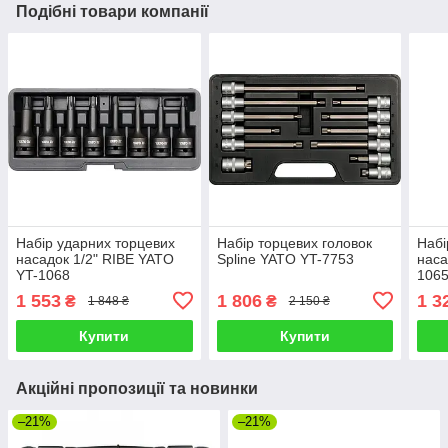
Подібні товари компанії
Набір ударних торцевих
Набір торцевих головок
Набі
насадок 1/2" RIBE YATO
Spline YATO YT-7753
нас
YT-1068
106
1 553
1 806
1 3
₴
₴
1 848 ₴
2 150 ₴
Купити
Купити
Акційні пропозиції та новинки
–21%
–21%