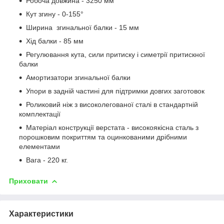
Робоча довжина - 3250 мм
Кут згину - 0-155°
Ширина згинальної балки - 15 мм
Хід балки - 85 мм
Регулювання кута, сили притиску і симетрії притискної
балки
Амортизатори згинальної балки
Упори в задній частині для підтримки довгих заготовок
Роликовий ніж з високолегованої сталі в стандартній
комплектації
Матеріал конструкції верстата - високоякісна сталь з
порошковим покриттям та оцинкованими дрібними
елементами
Вага - 220 кг.
Приховати
Характеристики