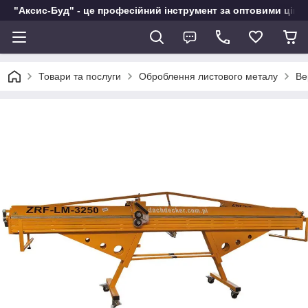
"Аксис-Буд" - це професійний інструмент за оптовими ціна
Товари та послуги
Оброблення листового металу
Ве