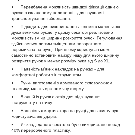
Передбачена можливість швидкої фіксації однією
рукою в складеному положенні - для зручності
транспортування і зберігання.
Підходить для використання людьми з маленькою і
дуже великою рукою: у цьому секаторі реалізовано
можливість зміни ширини розкриття ручок. Регулювання
здійснюється легким зміщенням поворотного
перемикача на ручці. При цьому користувач може
самостійно встановити найзручнішу для нього ширину
розкриття ручок у межах розміру руки від S до XL.
Наявність м'яких накладок на ручках - для
комфортної роботи з інструментом.
Ручки виготовлені з армованого скловолокном
пластику, мають ергономічну форму.
В одній із ручок є отвір для підвішування
інструменту на гачку.
Наявність амортизатора на ручці для захисту рук
користувача від ударів.
У складі даного секатора було використано понад
40% переробленого пластику.