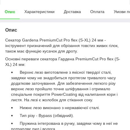
Опис
Характеристики
Доставка
Оплата
Умови п
Опис
Секатор Gardena PremiumCut Pro flex (S-XL) 24 мм -
інструмент призначений для обрізання товстих живих гілок,
також має функцію кусачок для дроту.
Основні переваги секатора Гардена PremiumCut Pro flex (S-
XL) 24 мм:
Верхнє лезо виготовлене з якісної твердої сталі,
завдяки чому не знадобиться протягом тривалого часу
додаткове заточування. Для забезпечення легкого різу
верхнє лезо пройшло точне шліфування і отримало
спеціальне покриття PowerCoating від налипання кори і
листя. На лезі є жолобок для стікання соку.
Нижнє лезо виконано з нержавіючої сталі.
Тип різу - Bypass (обвідний).
Пружина інтегрована в ручку, завдяки чому в неї не
потрапляє пил і волога.