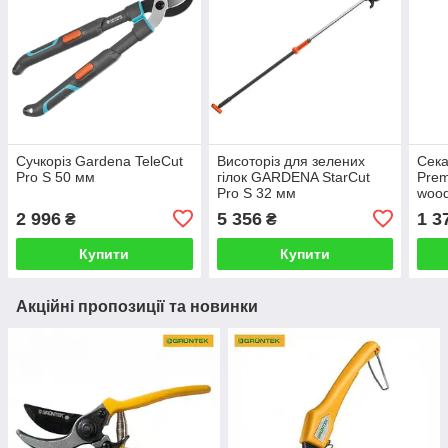
Сучкоріз Gardena TeleCut
Висоторіз для зелених
Сека
Pro S 50 мм
гілок GARDENA StarCut
Prem
Pro S 32 мм
wood
20.0
2 996
5 356
1 3
₴
₴
Купити
Купити
Акційні пропозиції та новинки