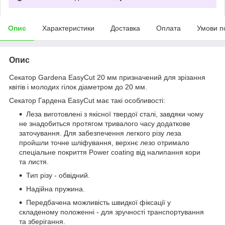
Опис
Характеристики
Доставка
Оплата
Умови п
Опис
Секатор Gardena EasyCut 20 мм призначений для зрізання
квітів і молодих гілок діаметром до 20 мм.
Секатор Гардена EasyCut має такі особливості:
Леза виготовлені з якісної твердої сталі, завдяки чому
не знадобиться протягом тривалого часу додаткове
заточування. Для забезпечення легкого різу леза
пройшли точне шліфування, верхнє лезо отримало
спеціальне покриття Power coating від налипання кори
та листя.
Тип різу - обвідний.
Надійна пружина.
Передбачена можливість швидкої фіксації у
складеному положенні - для зручності транспортування
та зберігання.