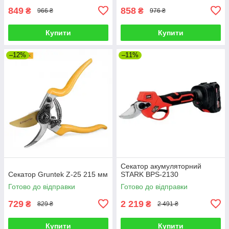
849
858
₴
₴
966 ₴
976 ₴
Купити
Купити
–12%
–11%
Секатор акумуляторний
Секатор Gruntek Z-25 215 мм
STARK BPS-2130
Готово до відправки
Готово до відправки
729
2 219
₴
₴
829 ₴
2 491 ₴
Купити
Купити