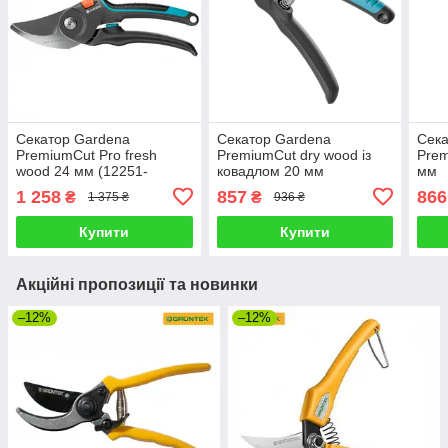
Секатор Gardena
Секатор Gardena
Сека
PremiumCut Pro fresh
PremiumCut dry wood із
Prem
wood 24 мм (12251-
ковадлом 20 мм
мм
20.000.00)
1 258
857
866
₴
₴
1 375 ₴
936 ₴
Купити
Купити
Акційні пропозиції та новинки
–12%
–12%