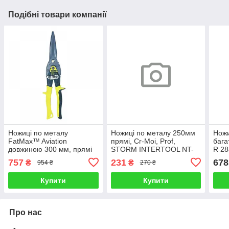
Подібні товари компанії
Ножиці по металу
Ножиці по металу 250мм
Ножи
FatMax™ Aviation
прямі, Cr-Moі, Prof,
бага
довжиною 300 мм, прямі
STORM INTERTOOL NT-
R 2
STANLEY 2-14-566
0503
757
231
678
₴
₴
954 ₴
270 ₴
Купити
Купити
Про нас