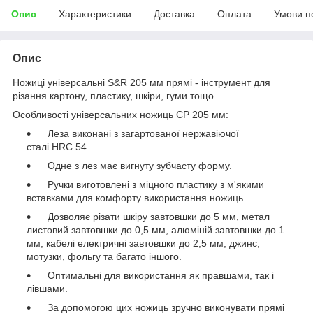
Опис
Характеристики
Доставка
Оплата
Умови п
Опис
Ножиці універсальні S&R 205 мм прямі - інструмент для
різання картону, пластику, шкіри, гуми тощо.
Особливості універсальних ножиць СР 205 мм:
Леза виконані з загартованої нержавіючої
сталі HRC 54.
Одне з лез має вигнуту зубчасту форму.
Ручки виготовлені з міцного пластику з м'якими
вставками для комфорту використання ножиць.
Дозволяє різати шкіру завтовшки до 5 мм, метал
листовий завтовшки до 0,5 мм, алюміній завтовшки до 1
мм, кабелі електричні завтовшки до 2,5 мм, джинс,
мотузки, фольгу та багато іншого.
Оптимальні для використання як правшами, так і
лівшами.
За допомогою цих ножиць зручно виконувати прямі