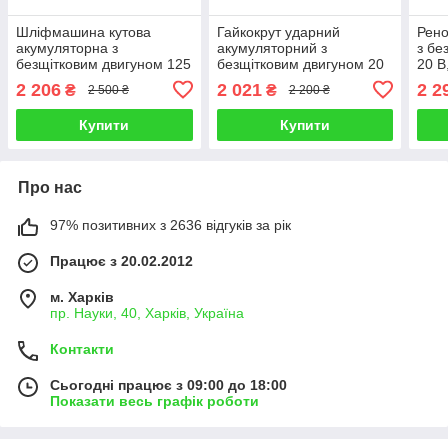
Шліфмашина кутова
Гайкокрут ударний
Рено
акумуляторна з
акумуляторний з
з бе
безщітковим двигуном 125
безщітковим двигуном 20
20 В
мм INTERTOOL WT-9366
В, 300 Nm, 0-2500 об/хв,
кут 
2 206
2 021
2 2
₴
₴
2 500 ₴
2 200 ₴
0-3000 уд/хв, 1/2", без ЗП
та А
Купити
Купити
Про нас
97% позитивних з 2636 відгуків за рік
Працює з 20.02.2012
м. Харків
пр. Науки, 40, Харків, Україна
Контакти
Сьогодні працює з 09:00 до 18:00
Показати весь графік роботи