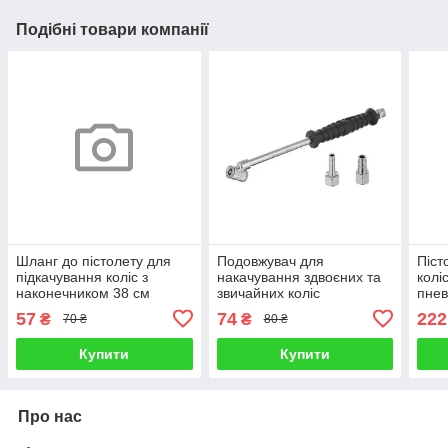
Подібні товари компанії
Шланг до пістолету для
Подовжувач для
Піст
підкачування коліс з
накачування здвоєних та
колі
наконечником 38 см
звичайних коліс
пне
INTERTOOL PT-0511
двосторонній, з рукояткою
INT
57
74
222
₴
₴
70 ₴
80 ₴
та двома типами
з'єднання (на
Купити
Купити
Про нас