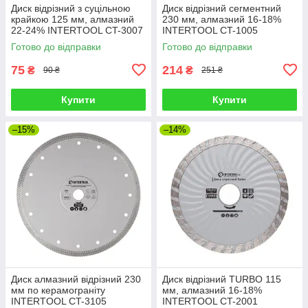
Диск відрізний з суцільною
Диск відрізний сегментний
крайкою 125 мм, алмазний
230 мм, алмазний 16-18%
22-24% INTERTOOL CT-3007
INTERTOOL CT-1005
Готово до відправки
Готово до відправки
75
214
₴
₴
90 ₴
251 ₴
Купити
Купити
–15%
–14%
Диск алмазний відрізний 230
Диск відрізний TURBO 115
мм по керамограніту
мм, алмазний 16-18%
INTERTOOL CT-3105
INTERTOOL CT-2001