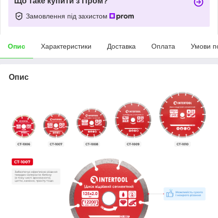
Що таке купити з Пром?
Замовлення під захистом
Опис
Характеристики
Доставка
Оплата
Умови п
Опис