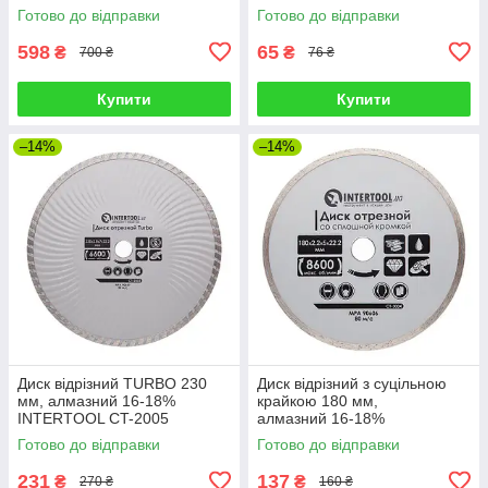
Готово до відправки
Готово до відправки
598
65
₴
₴
700 ₴
76 ₴
Купити
Купити
–14%
–14%
Диск відрізний TURBO 230
Диск відрізний з суцільною
мм, алмазний 16-18%
крайкою 180 мм,
INTERTOOL CT-2005
алмазний 16-18%
INTERTOOL CT-3004
Готово до відправки
Готово до відправки
231
137
₴
₴
270 ₴
160 ₴