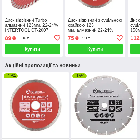
Диск відрізний Turbo
Диск відрізний з суцільною
Диск
алмазний 125мм, 22-24%
крайкою 125
суці
INTERTOOL CT-2007
мм, алмазний 22-24%
150
INTERTOOL CT-3007
INT
89
75
112
₴
₴
100 ₴
90 ₴
Купити
Купити
Акційні пропозиції та новинки
–17%
–15%