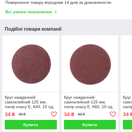
Повернення товару впродовж 14 днів за домовленістю
Всі умови повернення
Подібні товари компанії
Круг наждачний
Круг наждачний
Круг
самоклейний 125 мм,
самоклейний 125 мм,
само
папір класу E, К40, 10 од.
папір класу E, К60, 10 од.
папі
INTERTOOL BT-0554
INTERTOOL BT-0556
INT
34
34
34
₴
₴
40 ₴
40 ₴
Купити
Купити