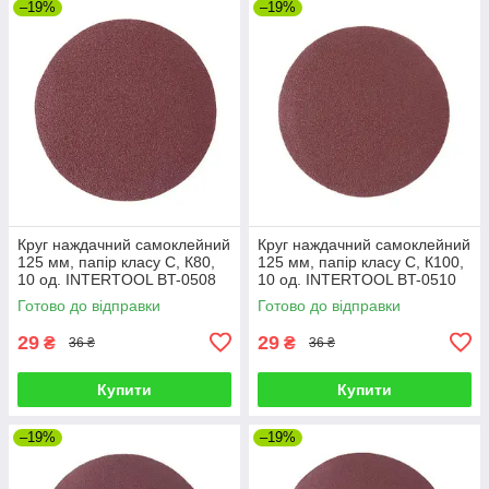
–19%
–19%
Круг наждачний самоклейний
Круг наждачний самоклейний
125 мм, папір класу С, К80,
125 мм, папір класу С, К100,
10 од. INTERTOOL BT-0508
10 од. INTERTOOL BT-0510
Готово до відправки
Готово до відправки
29
29
₴
₴
36 ₴
36 ₴
Купити
Купити
–19%
–19%