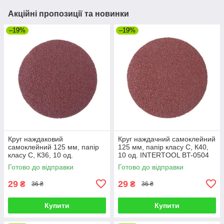
Акційні пропозиції та новинки
–19%
–19%
Круг наждаковий
Круг наждачний самоклейний
самоклейний 125 мм, папір
125 мм, папір класу С, К40,
класу С, К36, 10 од.
10 од. INTERTOOL BT-0504
INTERTOOL BT-0503
Готово до відправки
Готово до відправки
29
29
₴
₴
36 ₴
36 ₴
Купити
Купити