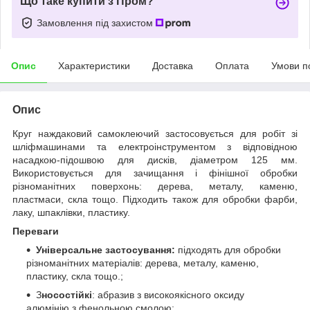
Що таке купити з Пром?
Замовлення під захистом
Опис
Характеристики
Доставка
Оплата
Умови п
Опис
Круг наждаковий самоклеючий застосовується для робіт зі
шліфмашинами та електроінструментом з відповідною
насадкою-підошвою для дисків, діаметром 125 мм.
Використовується для зачищання і фінішної обробки
різноманітних поверхонь: дерева, металу, каменю,
пластмаси, скла тощо. Підходить також для обробки фарби,
лаку, шпаклівки, пластику.
Переваги
Універсальне застосування:
підходять для обробки
різноманітних матеріалів: дерева, металу, каменю,
пластику, скла тощо.;
З
носостійкі
: абразив з високоякісного оксиду
алюмінію з фенольною смолою;