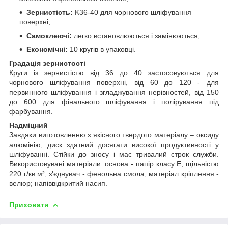
Зернистість:
K36-40 для чорнового шліфування
поверхні;
Самоклеючі:
легко встановлюються і замінюються;
Економічні:
10 кругів в упаковці.
Градація зернистості
Круги із зернистістю від 36 до 40 застосовуються для
чорнового шліфування поверхні, від 60 до 120 - для
первинного шліфування і згладжування нерівностей, від 150
до 600 для фінального шліфування і полірування під
фарбування.
Надміцний
Завдяки виготовленню з якісного твердого матеріалу – оксиду
алюмінію, диск здатний досягати високої продуктивності у
шліфуванні. Стійки до зносу і має тривалий строк служби.
Використовувані матеріали: основа - папір класу Е, щільністю
220 г/кв.м², з'єднувач - фенольна смола; матеріал кріплення -
велюр; напіввідкритий насип.
Приховати