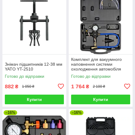
Комплект для вакуумного
Знімач підшипників 12-38 мм
наповнення системи
YATO YT-2510
охолодження автомобіля
YATO YT-72995
Готово до відправки
Готово до відправки
882
1 764
₴
₴
1 050 ₴
2 100 ₴
Купити
Купити
–16%
–16%