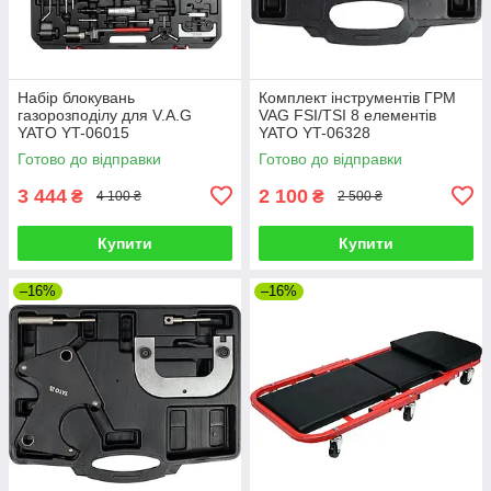
Набір блокувань
Комплект інструментів ГРМ
газорозподілу для V.A.G
VAG FSI/TSI 8 елементів
YATO YT-06015
YATO YT-06328
Готово до відправки
Готово до відправки
3 444
2 100
₴
₴
4 100 ₴
2 500 ₴
Купити
Купити
–16%
–16%