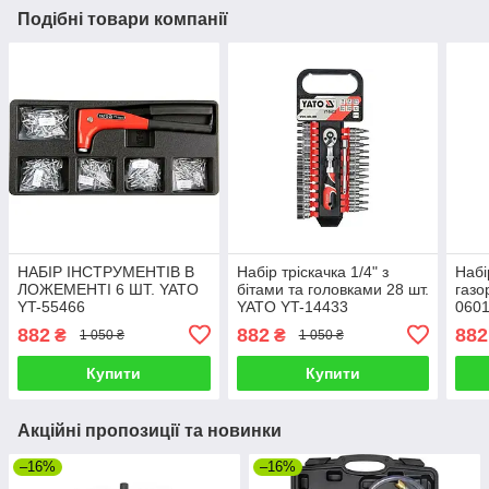
Подібні товари компанії
НАБІР ІНСТРУМЕНТІВ В
Набір тріскачка 1/4" з
Набі
ЛОЖЕМЕНТІ 6 ШТ. YATO
бітами та головками 28 шт.
газо
YT-55466
YATO YT-14433
060
882
882
882
₴
₴
1 050 ₴
1 050 ₴
Купити
Купити
Акційні пропозиції та новинки
–16%
–16%