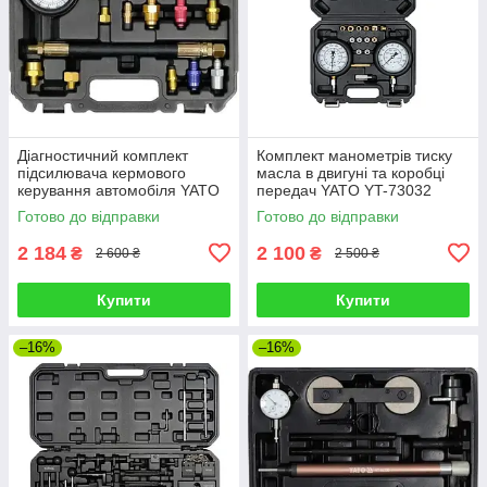
Діагностичний комплект
Комплект манометрів тиску
підсилювача кермового
масла в двигуні та коробці
керування автомобіля YATO
передач YATO YT-73032
YT-73045
Готово до відправки
Готово до відправки
2 184
2 100
₴
₴
2 600 ₴
2 500 ₴
Купити
Купити
–16%
–16%