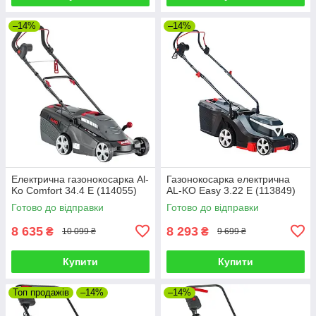
–14%
–14%
Електрична газонокосарка Al-
Газонокосарка електрична
Ko Comfort 34.4 E (114055)
AL-KO Easy 3.22 E (113849)
Готово до відправки
Готово до відправки
8 635
8 293
₴
₴
10 099 ₴
9 699 ₴
Купити
Купити
Топ продажів
–14%
–14%