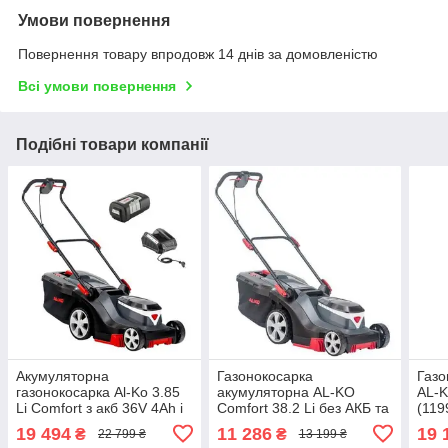
Умови повернення
Повернення товару впродовж 14 днів за домовленістю
Всі умови повернення
Подібні товари компанії
Акумуляторна
Газонокосарка
Газо
газонокосарка Al-Ko 3.85
акумуляторна AL-KO
AL-K
Li Comfort з акб 36V 4Ah і
Comfort 38.2 Li без АКБ та
(119
з/п C130 Li (114071)
ЗУ (113905)
19 494
11 286
19 
₴
₴
22 799 ₴
13 199 ₴