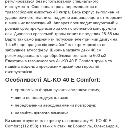
регулироваться без использования специального
инструмента. Скошенная трава перемещается в
травсосборник емкостью 43 литра. Весь корпус выполнен из
ударопрочного пластика, надежно защищающего от коррозии
и внешних повреждений. Аппарат производит аккуратный и
ровный срез прежде всего за счет стабильной конструкции
оси. Диапазон срезаемой травы лежит в пределах 28-68 мм.
Варто так само відзначити потужний електричний двигун на
1,4 кВт, що працює від звичайної електромережі та не
забруднює атмосферу. Ширина захвату деки 40 см,
рекомендована площа оброблюваного газони 600 м2.
Електрична газонокосарка AL-KO 40 E Comfort зручна та
надійна модель з прекрасним дизайном і простий
експлуатацією.
Особливості AL-KO 40 E Comfort:
ергономічна форма рукоятки зменшує втому;
шини не пошкоджують газон;
передбачений аеродинамічний повітродув;
наявність дугового вимикача.
Ви можете купити електричну газонокосарку AL-KO 40 E
Comfort (112 858) в таких містах, як Бориспіль, Олександрія,