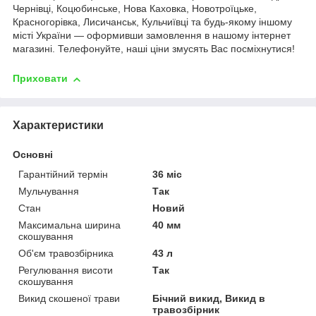
Чернівці, Коцюбинське, Нова Каховка, Новотроїцьке,
Красногорівка, Лисичанськ, Кульчиївці та будь-якому іншому
місті України ― оформивши замовлення в нашому інтернет
магазині. Телефонуйте, наші ціни змусять Вас посміхнутися!
Приховати
Характеристики
Основні
Гарантійний термін
36 міс
Мульчування
Так
Стан
Новий
Максимальна ширина
40 мм
скошування
Об'єм травозбірника
43 л
Регулювання висоти
Так
скошування
Викид скошеної трави
Бічний викид, Викид в
травозбірник