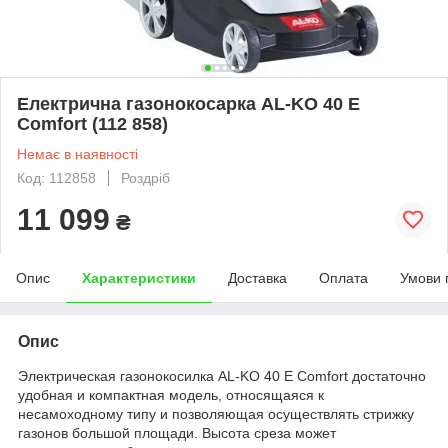
Електрична газонокосарка AL-KO 40 E
Comfort (112 858)
Немає в наявності
Код: 112858
Роздріб
11 099
₴
Опис
Характеристики
Доставка
Оплата
Умови 
Опис
Электрическая газонокосилка AL-KO 40 E Comfort достаточно
удобная и компактная модель, относящаяся к
несамоходному типу и позволяющая осуществлять стрижку
газонов большой площади. Высота среза может