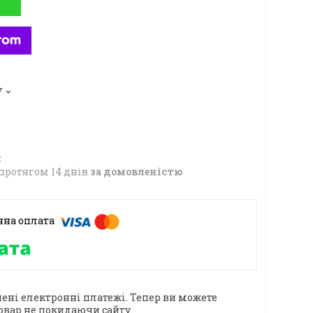
7
протягом 14 днів
за домовленістю
ені електронні платежі. Тепер ви можете
овар не покидаючи сайту.