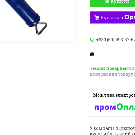
Купити
Купити з
+380 (50) 493-57-5
повернення товару 
У компанії підключ
купити будь-який т