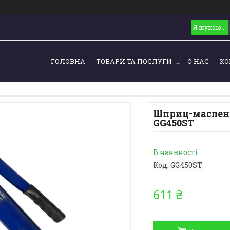
ГОЛОВНА
ТОВАРИ ТА ПОСЛУГИ
О НАС
КО
Шприц-масленк
GG450ST
В наявності
Код:
GG450ST
611 ₴