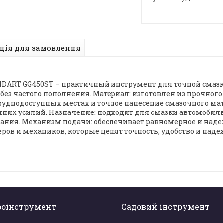
ція для замовлення
ART GG450ST – практичный инструмент для точной смазки
 частого пополнения. Материал: изготовлен из прочного м
труднодоступных местах и точное нанесение смазочного мат
шних усилий. Назначение: подходит для смазки автомобиль
ния. Механизм подачи: обеспечивает равномерное и наде
в и механиков, которые ценят точность, удобство и надеж
роінструмент
Садовий інструмент