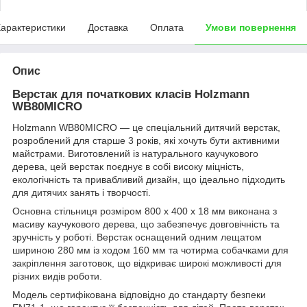
арактеристики
Доставка
Оплата
Умови повернення
Опис
Верстак для початкових класів Holzmann
WB80MICRO
Holzmann WB80MICRO — це спеціальний дитячий верстак,
розроблений для старше 3 років, які хочуть бути активними
майстрами. Виготовлений із натурального каучукового
дерева, цей верстак поєднує в собі високу міцність,
екологічність та привабливий дизайн, що ідеально підходить
для дитячих занять і творчості.
Основна стільниця розміром 800 x 400 x 18 мм виконана з
масиву каучукового дерева, що забезпечує довговічність та
зручність у роботі. Верстак оснащений одним лещатом
шириною 280 мм із ходом 160 мм та чотирма собачками для
закріплення заготовок, що відкриває широкі можливості для
різних видів роботи.
Модель сертифікована відповідно до стандарту безпеки