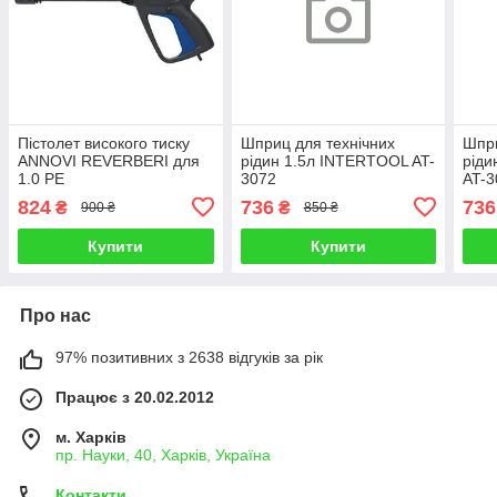
Пістолет високого тиску
Шприц для технічних
Шпри
ANNOVI REVERBERI для
рідин 1.5л INTERTOOL AT-
ріди
1.0 PE
3072
AT-3
824
736
736
₴
₴
900 ₴
850 ₴
Купити
Купити
Про нас
97% позитивних з 2638 відгуків за рік
Працює з 20.02.2012
м. Харків
пр. Науки, 40, Харків, Україна
Контакти