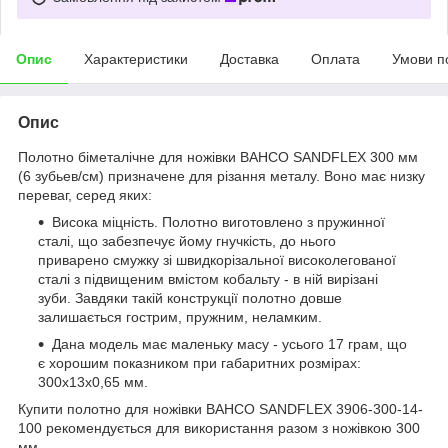
Опис
Характеристики
Доставка
Оплата
Умови п
Опис
Полотно біметалічне для ножівки BAHCO SANDFLEX 300 мм
(6 зубьев/см) призначене для різання металу. Воно має низку
переваг, серед яких:
Висока міцність. Полотно виготовлено з пружинної
сталі, що забезпечує йому гнучкість, до нього
приварено смужку зі швидкорізальної високолегованої
сталі з підвищеним вмістом кобальту - в ній вирізані
зуби. Завдяки такій конструкції полотно довше
залишається гострим, пружним, неламким.
Дана модель має маленьку масу - усього 17 грам, що
є хорошим показником при габаритних розмірах:
300х13х0,65 мм.
Купити полотно для ножівки BAHCO SANDFLEX 3906-300-14-
100 рекомендується для використання разом з ножівкою 300
мм.