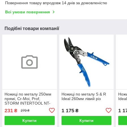
Повернення товару впродовж 14 днів за домовленістю
Всі умови повернення
Подібні товари компанії
Ножиці по металу 250мм
Ножиці по металу S & R
Ножи
прямі, Cr-Moі, Prof,
Ideal 260мм лівий різ
Idea
STORM INTERTOOL NT-
0503
231
1 175
1 1
₴
₴
270 ₴
Купити
Купити