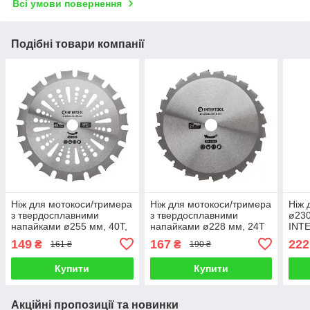
Всі умови повернення
Подібні товари компанії
Ніж для мотокоси/тримера
Ніж для мотокоси/тримера
Ніж 
з твердосплавними
з твердосплавними
ø230
напайками ø255 мм, 40T,
напайками ø228 мм, 24T
INT
двосторонній INTERTOOL
INTERTOOL DT-2353
149
167
222
₴
₴
161 ₴
190 ₴
DT-2351
Купити
Купити
Акційні пропозиції та новинки