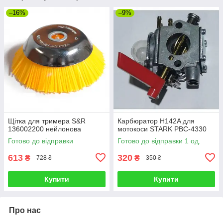
–16%
–9%
Щітка для тримера S&R
Карбюратор H142A для
136002200 нейлонова
мотокоси STARK PBC-4330
Готово до відправки
Готово до відправки 1 од.
613
320
₴
₴
728 ₴
350 ₴
Купити
Купити
Про нас