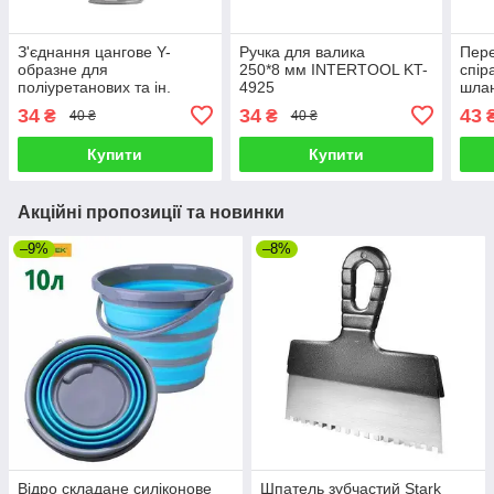
З'єднання цангове Y-
Ручка для валика
Пере
образне для
250*8 мм INTERTOOL KT-
спір
поліуретанових та ін.
4925
шлан
шлангів 8х8мм, 1/2
відп
34
34
43
₴
₴
40 ₴
40 ₴
"нар.різьба INTERTOOL
швид
PT-2387
Купити
Купити
Акційні пропозиції та новинки
–9%
–8%
Відро складане силіконове
Шпатель зубчастий Stark