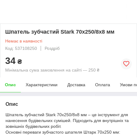
Шпатель зубчастий Stark 70х250/8х8 мм
Немає в наявності
Код: 537108250
Роздріб
34
₴
Мінімальна сума замовлення на сайті — 250 ₴
Опис
Характеристики
Доставка
Оплата
Умови п
Опис
Шпатель зубчастий Stark 70х250/8х8 мм – це інструмент для
нанесення будівельних сумішей. Підходить для внутрішніх та
зовнішніх будівельних робіт.
Основні переваги зубчастого шпателя Штарк 70х250 мм: