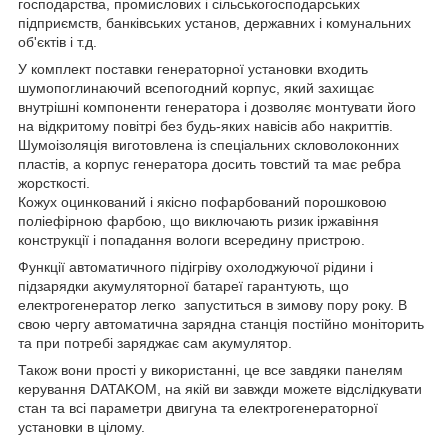
господарства, промислових і сільськогосподарських
підприємств, банківських установ, державних і комунальних
об'єктів і т.д.
У комплект поставки генераторної установки входить
шумопоглинаючий всепогодний корпус, який захищає
внутрішні компоненти генератора і дозволяє монтувати його
на відкритому повітрі без будь-яких навісів або накриттів.
Шумоізоляція виготовлена із спеціальних скловолоконних
пластів, а корпус генератора досить товстий та має ребра
жорсткості.
Кожух оцинкований і якісно пофарбований порошковою
поліефірною фарбою, що виключають ризик іржавіння
конструкції і попадання вологи всередину пристрою.
Функції автоматичного підігріву охолоджуючої рідини і
підзарядки акумуляторної батареї гарантують, що
електрогенератор легко запуститься в зимову пору року. В
свою чергу автоматична зарядна станція постійно моніторить
та при потребі заряджає сам акумулятор.
Також вони прості у використанні, це все завдяки панелям
керування DATAKOM, на якій ви завжди можете відслідкувати
стан та всі параметри двигуна та електрогенераторної
установки в цілому.