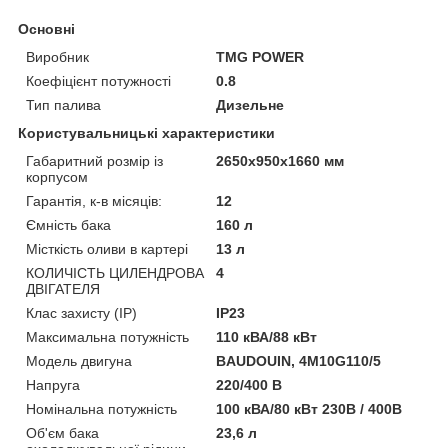
Основні
Виробник
TMG POWER
Коефіцієнт потужності
0.8
Тип палива
Дизельне
Користувальницькі характеристики
Габаритний розмір із
2650x950x1660 мм
корпусом
Гарантія, к-в місяців:
12
Ємність бака
160 л
Місткість оливи в картері
13 л
КОЛИЧІСТЬ ЦИЛЕНДРОВА
4
ДВІГАТЕЛЯ
Клас захисту (IP)
IP23
Максимальна потужність
110 кВА/88 кВт
Модель двигуна
BAUDOUIN, 4M10G110/5
Напруга
220/400 В
Номінальна потужність
100 кВА/80 кВт 230В / 400В
Об'єм бака
23,6 л