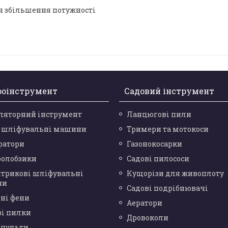
 збільшення потужності
роінструмент
Садовий інструмент
ляторний інструмент
Ланцюгові пили
і шліфувальні машини
Тримери та мотокоси
ратори
Газонокосарки
ролобзики
Садові пилососи
нтрикові шліфувальні
Кущорізи для живоплоту
ни
Садові подрібнювачі
ні фени
Аератори
ві пилки
Дровоколи
опульти