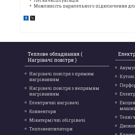
Легка експлуатація
Можливість паралельного підключення для
Теплове обладнання (
Елект
Нагрівачі повітря )
Акуму
Нагрівачі повітря з прямим
Кутов
нагріванням
Перфо
Нагрівачі повітря з непрямим
нагріванням
Елект
Електричні нагрівачі
Ексце
маши
Конвектори
Техніч
Мікатермічні обігрівачі
Диско
Тепловентилятори
Краск