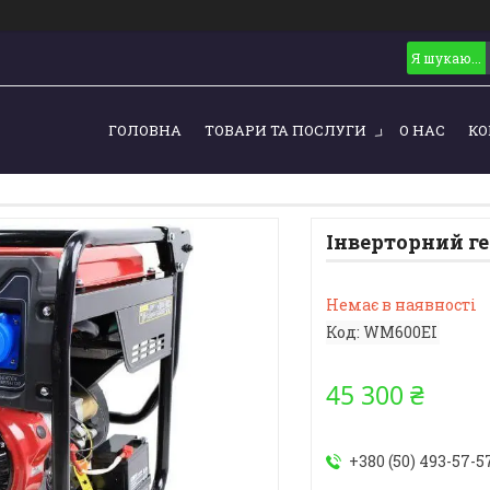
ГОЛОВНА
ТОВАРИ ТА ПОСЛУГИ
О НАС
КО
Інверторний г
Немає в наявності
Код:
WM600EI
45 300 ₴
+380 (50) 493-57-5