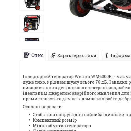
Опис
Характеристики
Інформа
Інверторний генератор Weima WM6000Ei - має мак
дуже тихо, з рівнем шуму всього 76 дБ. Завдяки 
використання з делікатною електронікою, забезп
ідеальним джерелом аварійного живлення для ва
промисловості та для всіх домашніх робіт, де бр
Основні переваги:
Стабільна напруга для найвибагливіших пр
Компактний розмір
Мідна обмотка генератора