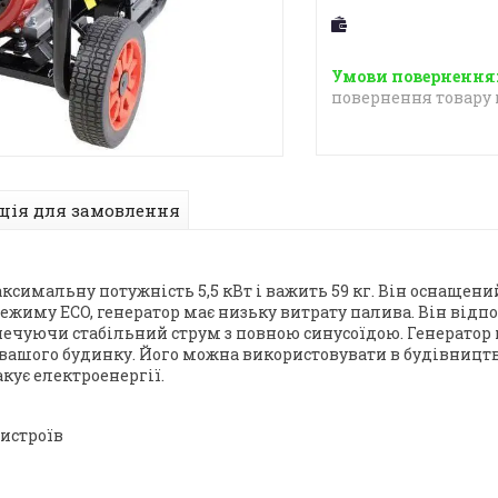
повернення товару 
ція для замовлення
симальну потужність 5,5 кВт і важить 59 кг. Він оснащени
режиму ECO, генератор має низьку витрату палива. Він відп
ечуючи стабільний струм з повною синусоїдою. Генератор м
шого будинку. Його можна використовувати в будівництві,
акує електроенергії.
истроїв