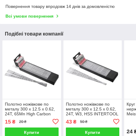
Повернення товару впродовж 14 днів за домовленістю
Всі умови повернення
Подібні товари компанії
Полотно ножівкове по
Полотно ножівкове по
Круг
металу 300 x 12.5 x 0.62,
металу 300 x 12.5 x 0.62,
нерж
24T, 65Mn High Carbon
24T, W3, HSS INTERTOOL
Meis
INTERTOOL HT-3022
HT-3020
125x
15
43
₴
₴
20 ₴
50 ₴
24
Купити
Купити