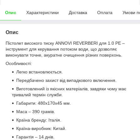
Опис
Характеристики
Доставка
Оплата
Умови п
Опис
Пістолет високого тиску ANNOVI REVERBERI для 1.0 PE –
інструмент для керування потоком води, що дозволяє
виконувати точне, акуратне очищення різних поверхонь.
Особливості:
Легко встановлюється.
Передбачено захист від випадкового включення.
Виготовлений із якісних матеріалів, завдяки чому має
тривалий термін служби.
Габарити: 480х170х45 мм.
Маса – 390 грамів.
Країна бренду: Італія.
Країна-виробник: Китай.
Гарантія – 14 днів.