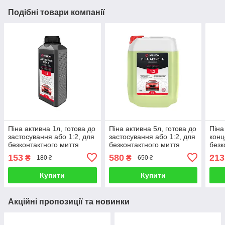
Подібні товари компанії
Піна активна 1л, готова до
Піна активна 5л, готова до
Піна
застосування або 1:2, для
застосування або 1:2, для
конц
безконтактного миття
безконтактного миття
безк
апаратом високого тиску
апаратом високого тиску
апар
153
580
213
₴
₴
180 ₴
650 ₴
INTERTOOL
INTERTOOL
INT
Купити
Купити
Акційні пропозиції та новинки