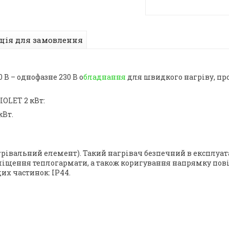
ція для замовлення
В – однофазне 230 В о
бладнання
для швидкого нагріву, пр
OLET 2 кВт:
кВт.
вальний елемент). Такий нагрівач безпечний в експлуатаці
міщення теплогармати, а також коригування напрямку пові
дих частинок: IP44.