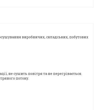
осушування виробничих, складських, побутових
ї, не сушить повітря та не перегрівається.
тряного потоку.