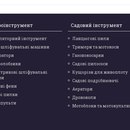
роінструмент
Садовий інструмент
ляторний інструмент
Ланцюгові пили
і шліфувальні машини
Тримери та мотокоси
ратори
Газонокосарки
ролобзики
Садові пилососи
нтрикові шліфувальні
Кущорізи для живоплоту
ни
Садові подрібнювачі
ні фени
Аератори
ві пилки
Дровоколи
опульти
Мотоблоки та мотокульти