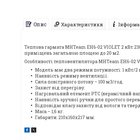
Опис
Характеристики
Інформа
Теплова гармата MHTeam EH6-02 VIOLET 2 кВт 230 
приміщень загальною площею до 20 м2.
Особливості тепловентилятора MHTeam EH6-02 VI
Модель має два режими потужності: 1 кВт/2 
Наявність режиму вентиляції.
Сила повітряного потоку – 100 м3/год.
Захист від перегріву.
Нагрівальний елемент РТС (керамічний нагрі
Наявність зручної ручки для простого пере
Відповідає класу захисту від вологи та твер
Маса – 1,6 кг.
Габарити: 210х160х217 мм.