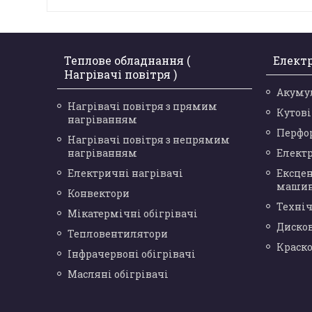
Теплове обладнання (
Елект
Нагрівачі повітря )
Акуму
Нагрівачі повітря з прямим
Кутов
нагріванням
Перфо
Нагрівачі повітря з непрямим
нагріванням
Елект
Електричні нагрівачі
Ексце
маши
Конвектори
Техніч
Мікатермічні обігрівачі
Диско
Тепловентилятори
Краск
Інфрачервоні обігрівачі
Масляні обігрівачі