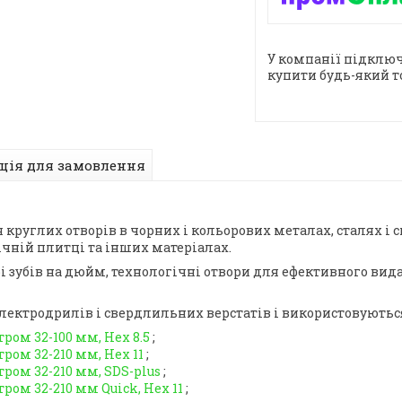
У компанії підключ
купити будь-який т
ція для замовлення
 круглих отворів в чорних і кольорових металах, сталях і
ічній плитці та інших матеріалах.
i зубів на дюйм, технологічні отвори для ефективного вид
лектродрилів і свердлильних верстатів і використовуються
ом 32-100 мм, Нех 8.5
;
ом 32-210 мм, Нех 11
;
ром 32-210 мм, SDS-plus
;
ом 32-210 мм Quick, Нех 11
;