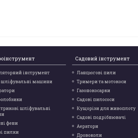
роінструмент
Садовий інструмент
ляторний інструмент
Ланцюгові пили
і шліфувальні машини
Тримери та мотокоси
ратори
Газонокосарки
ролобзики
Садові пилососи
нтрикові шліфувальні
Кущорізи для живоплоту
ни
Садові подрібнювачі
ні фени
Аератори
ві пилки
Дровоколи