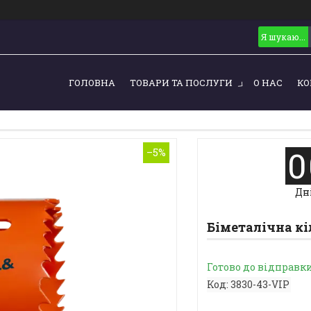
ГОЛОВНА
ТОВАРИ ТА ПОСЛУГИ
О НАС
КО
0
–5%
Дн
Біметалічна кі
Готово до відправк
Код:
3830-43-VIP