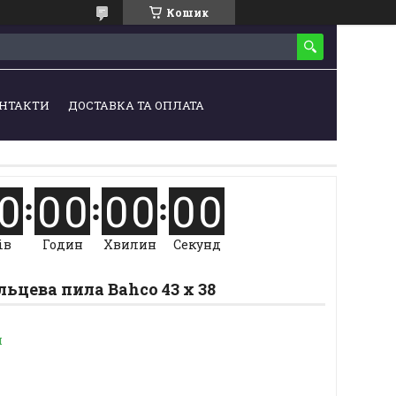
Кошик
НТАКТИ
ДОСТАВКА ТА ОПЛАТА
0
0
0
0
0
0
0
ів
Годин
Хвилин
Секунд
льцева пила Bahco 43 х 38
и