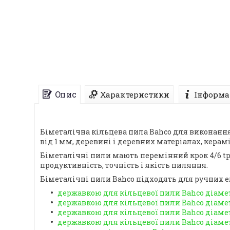
Опис
Характеристики
Інформа
Біметалічна кільцева пила Bahco для виконання
від 1 мм, деревині і деревних матеріалах, керам
Біметалічні пили мають перемінний крок 4/6 tp
продуктивність, точність і якість пиляння.
Біметалічні пили Bahco підходять для ручних е
державкою для кільцевої пили Bahco діаметр
державкою для кільцевої пили Bahco діаметр
державкою для кільцевої пили Bahco діамет
державкою для кільцевої пили Bahco діаметр