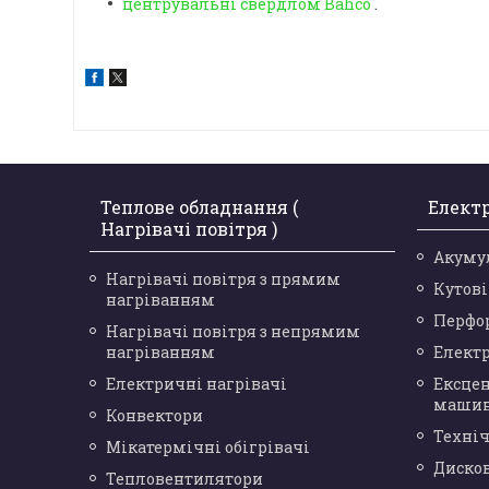
центрувальні свердлом Bahco
.
Теплове обладнання (
Елект
Нагрівачі повітря )
Акуму
Нагрівачі повітря з прямим
Кутов
нагріванням
Перфо
Нагрівачі повітря з непрямим
нагріванням
Елект
Електричні нагрівачі
Ексце
маши
Конвектори
Техніч
Мікатермічні обігрівачі
Диско
Тепловентилятори