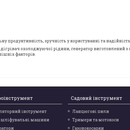
ьну продуктивність, зручність у користуванні та надійність
підігрівач охолоджуючої рідини, генератор виготовлений з
нішніх факторів.
роінструмент
Садовий інструмент
ляторний інструмент
Ланцюгові пили
і шліфувальні машини
Тримери та мотокоси
ратори
Газонокосарки