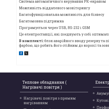
Система автоматичного керування РК-екраном
Можливість віддаленого моніторингу
Багатофункціональна можливість для бізнесу
Багатомовна підтримка
Програмується через USB, RS-232 і GSM
Це електростанції, які поєднують у собі оптимал
В комплекті:
блок аварійного вводу резерву та 
фарбою, що робить його стійким до корозії та зов
Теплове обладнання (
Елект
Нагрівачі повітря )
Акуму
Нагрівачі повітря з прямим
Кутов
нагріванням
Перфо