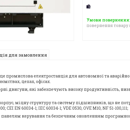
повернення товару 
ція для замовлення
е промислова електростанція для автономної та аварійної 
мствах, цехах, офісах.
орні двигуни, які забезпечують високу продуктивність, низ
орпус, міцну структуру та систему підшипників, що не пот
CEI EN 60034-1; IEC 60034-1; VDE 0530, OVE M10, NF 51-100,111;
яки панелям керування та безпечним оновленням програмно