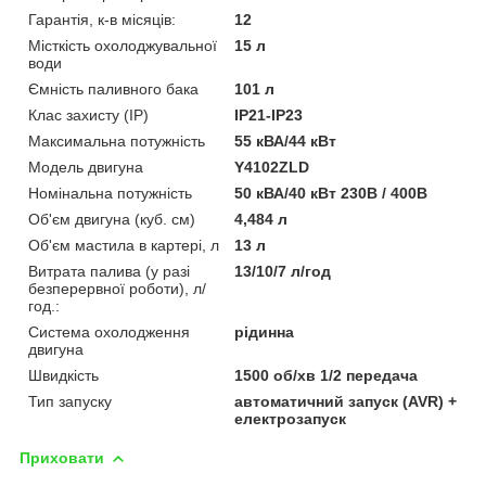
Гарантія, к-в місяців:
12
Місткість охолоджувальної
15 л
води
Ємність паливного бака
101 л
Клас захисту (IP)
IP21-IP23
Максимальна потужність
55 кВА/44 кВт
Модель двигуна
Y4102ZLD
Номінальна потужність
50 кВА/40 кВт 230В / 400В
Об'єм двигуна (куб. см)
4,484 л
Об'єм мастила в картері, л
13 л
Витрата палива (у разі
13/10/7 л/год
безперервної роботи), л/
год.:
Система охолодження
рідинна
двигуна
Швидкість
1500 об/хв 1/2 передача
Тип запуску
автоматичний запуск (AVR) +
електрозапуск
Приховати