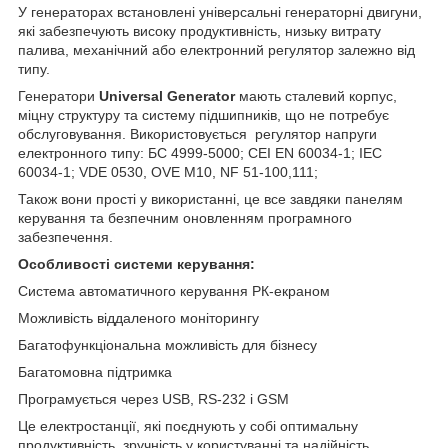
У генераторах встановлені універсальні генераторні двигуни,
які забезпечують високу продуктивність, низьку витрату
палива, механічний або електронний регулятор залежно від
типу.
Генератори
Universal Generator
мають сталевий корпус,
міцну структуру та систему підшипників, що не потребує
обслуговування. Використовується регулятор напруги
електронного типу: БС 4999-5000; CEI EN 60034-1; IEC
60034-1; VDE 0530, OVE M10, NF 51-100,111;
Також вони прості у використанні, це все завдяки панелям
керування та безпечним оновленням програмного
забезпечення.
Особливості системи керування:
Система автоматичного керування РК-екраном
Можливість віддаленого моніторингу
Багатофункціональна можливість для бізнесу
Багатомовна підтримка
Програмується через USB, RS-232 і GSM
Це електростанції, які поєднують у собі оптимальну
продуктивність, зручність у користуванні та надійність.