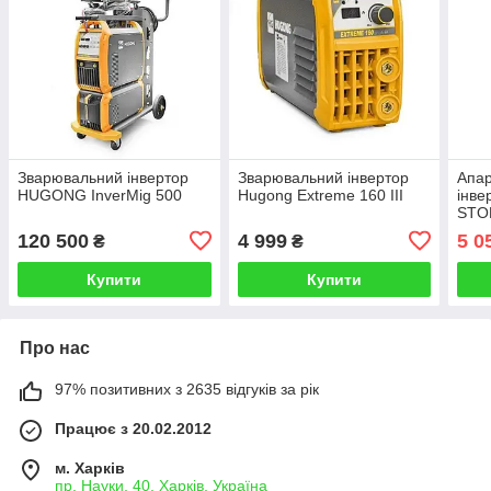
Зварювальний інвертор
Зварювальний інвертор
Апар
HUGONG InverMig 500
Hugong Extreme 160 III
інве
STO
400
120 500
4 999
5 0
₴
₴
Купити
Купити
Про нас
97% позитивних з 2635 відгуків за рік
Працює з 20.02.2012
м. Харків
пр. Науки, 40, Харків, Україна