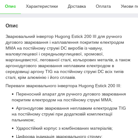
Опис
Характеристики
Доставка
Оплата
Умови п
Опис
Зварювальний інвертор Hugong Estick 200 III для ручного
дугового зварювання і наплавлення покритим електродом
ММА на постійному струмі DC виробів із чавуну,
маловуглецевої і середньовуглицевої, хромової,
марганцевистої, легованої сталі, кольорових металів, а також
аргонодугового зварювання неплавким електродом в
середовищі аргону TIG на постійному струмі DC всіх типів
сталі, крім алюмінію і його сплавів.
Переваги зварювального інвертора Hugong Estick 200 III:
Переносний апарат для ручного дугового зварювання
покритим електродом на постійному струмі MMA;
Аргонодугове зварювання неплавким електродом TIG
на постійному струмі при додатковій комплектації
пальником;
Ударостійкий корпус з комбінованих матеріалів;
Цифрова індикація зварювального струму;